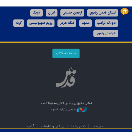
آستان قدس رضوی
اربعین حسینی
ایران
آمریکا
دونالد ترامپ
مشهد
تنگه هرمز
رژیم صهیونیستی
کربلا
خراسان رضوی
نسخه دسکتاپ
تمامی حقوق برای
قدس آنلاین
محفوظ است.
طراحی و تولید: نستوه
درباره ما
تماس با ما
بازرگانی و تبلیغات
آرشیو