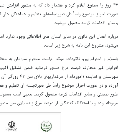
۴۲ روز را ممنوع اعلام کرد و هشدار داد که به منظور افزایش غ
صورت احراز موضوع راساً طی صورتجلسه‌ای تنظیم و هماهنگی های ل
و سایر اقدامات لازمه معمول می‌شود.
درباره اعمال این قانون در سایر استان های اطلاعاتی وجود ندارد ا
می‌شود، مشروح این نامه به شرح زیر است:
باسلام و احترام پیرو تاکیدات موکد ریاست محترم سازمان به من
افزایش غیر متعارف قیمت مرغ دستور فرمائید ضمن تشکیل اکیپ 
شهرستان و نماینده (
آورده و در صورت احراز موضوع راساً طی صورتجلسه ای تنظیم و هم
طیور صنعتی و سایر اقدامات لازمه معمول گردد. بدیهی است مسئولی
یون فوتبال: در همه
مربوطه بوده و با استنکاف کنندگان از عرضه مرغ زنده بالای سن مصوب
وتبال باید از هوش
پزشکیان: دشمن آدم‌هایی را ترو
ی استفاده کنیم
می‌کند که گره‌گشا هستند