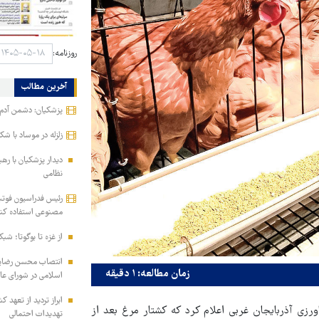
روزنامه:
آخرین مطالب
پزشکیان: دشمن آدم‌ه
زلزله در موساد با شک
دیدار پزشکیان با ره
نظامی
رئیس فدراسیون فوتب
مصنوعی استفاده کن
از غزه تا بوگوتا؛ شبک
انتصاب محسن رضایی 
زمان مطالعه: ۱ دقیقه
اسلامی در شورای عا
ابراز تردید از تعهد 
رزی آذربایجان غربی اعلام کرد که کشتار مرغ بعد از
تهدیدات احتمالی