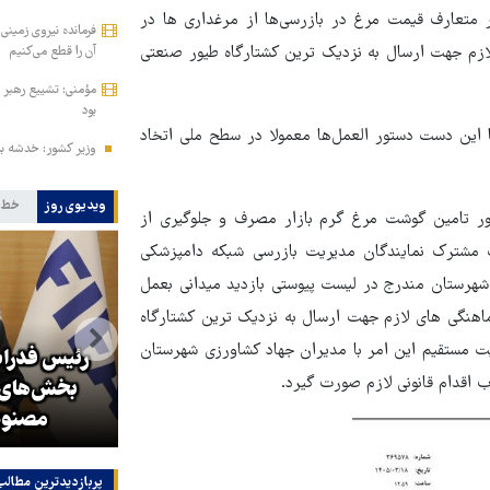
یر متعارف قیمت مرغ در بازرسی‌ها از مرغداری ها در
فرمانده نیروی زمینی 
ازم جهت ارسال به نزدیک ترین کشتارگاه طیور صنعتی
آن را قطع می‌کنیم
مؤمنی: تشییع رهبر ش
بود
ما این دست دستور العمل‌ها معمولا در سطح ملی اتخاد
وزیر کشور: خدشه به
ویدیوی روز
خط 
ظور تامین گوشت مرغ گرم بازار مصرف و جلوگیری از
مشترک نمایندگان مدیریت بازرسی شبکه دامپزشکی
اموردام از مرغداریهای بالای سن ۴۲ روزگی آن شهرستان مندرج در لیست پیوستی بازدید میدانی بعمل
اهنگی های لازم جهت ارسال به نزدیک ترین کشتارگاه
ت مستقیم این امر با مدیران جهاد کشاورزی شهرستان
رئیس فدراس
 اقدام قانونی لازم صورت گیرد.
ر
زلزله در موساد با شکست پروژه
بخش‌های ف
براندازی در ایران
مصنوع
پربازدیدترین‌ مطالب