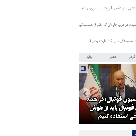
ارتش: پای نظامی آمریکایی به ایران باز شود
هید در عراق جلوه‌ای کم‌نظیر از همبستگی
 همبستگی ملی، گناه نابخشودنی است
قرمز
عکس
رواق
یون فوتبال: در همه
وتبال باید از هوش
پزشکیان: دشمن آدم‌هایی را ترو
ی استفاده کنیم
می‌کند که گره‌گشا هستند