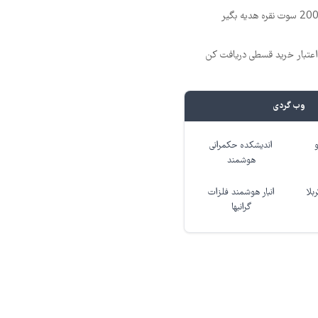
وب گردی
اندیشکده حکمرانی
هوشمند
بلا
انبار هوشمند فلزات
گرانبها