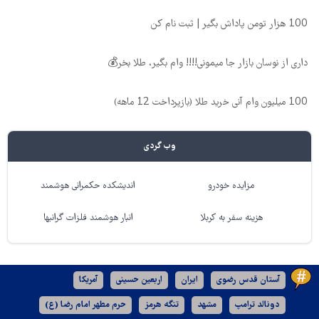
100 هزار تومن پاداش بگیر | ثبت نام کن
داری از نوسان بازار جا میمونی!!!! وام بگیر، طلا بخر💰
100 میلیون وام آنی خرید طلا (بازپرداخت 12 ماهه)
وب گردی
مزایده خودرو
اندیشکده حکمرانی هوشمند
هزینه سفر به کربلا
انبار هوشمند فلزات گرانبها
آستان قدس رضوی
ایران
اربعین حسینی
آمریکا
دونالد ترامپ
مشهد
تنگه هرمز
حرم مطهر امام رضا (ع)