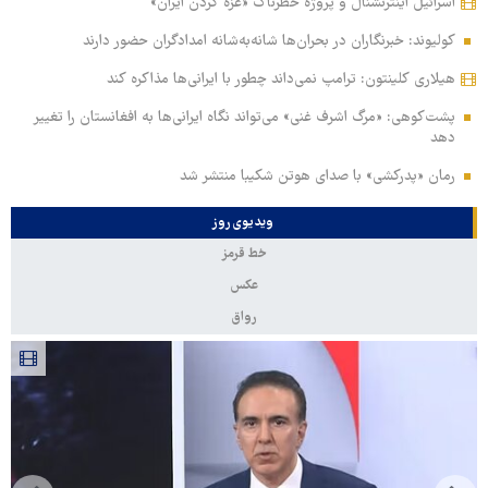
اسرائیل اینترنشنال و پروژه خطرناک «غزه کردن ایران»
کولیوند: خبرنگاران در بحران‌ها شانه‌به‌شانه امدادگران حضور دارند
هیلاری کلینتون: ترامپ نمی‌داند چطور با ایرانی‌ها مذاکره کند
پشت‌کوهی: «مرگ اشرف غنی» می‌تواند نگاه ایرانی‌ها به افغانستان را تغییر
دهد
رمان «پدرکشی» با صدای هوتن شکیبا منتشر شد
ویدیوی روز
خط قرمز
عکس
رواق