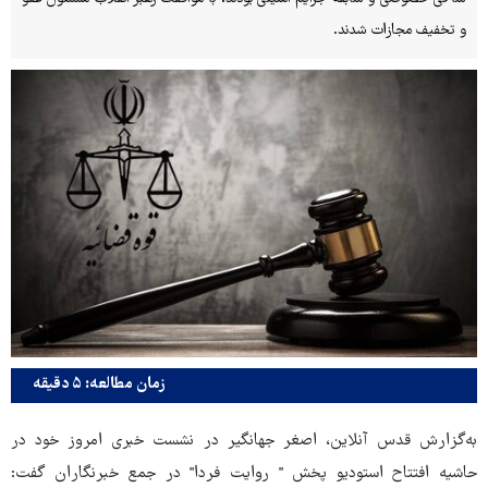
و تخفیف مجازات شدند.
زمان مطالعه: ۵ دقیقه
به‌گزارش قدس آنلاین، اصغر جهانگیر در نشست خبری امروز خود در
حاشیه افتتاح استودیو پخش " روایت فردا" در جمع خبرنگاران گفت: