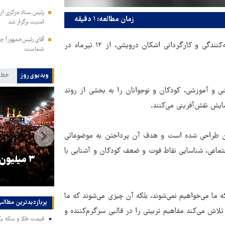
زمان مطالعه: ۱ دقیقه
امنیت برگزار شد
آقای رئیس‌جمهور! چش
به گزارش قدس آنلاین، نمایش تعاملی «بچه شو» به نویسندگی، تهیه‌کنندگی و کارگردانی اشکان درویشی، از ۱۲ تیرماه در
شماست
ویدیوی روز
خط 
ی و آموزشی، کودکان و نوجوانان را به بخشی از روند
ایش نقش‌آفرینی می‌کنند.
ان طراحی شده است و هدف آن پرداختن به موضوعاتی
تماعی، شناسایی نقاط قوت و ضعف کودکان و آشنایی با
را
ترامپ نماد فساد، اقتدارگرایی و
۳ میلیون
جنگ‌طلبی است!
ه ما می‌خواهیم نمی‌شوند، بلکه آن چیزی می‌شوند که ما
پربازدیدترین‌ مطالب
تلاش می‌کند مفاهیم تربیتی را در قالبی سرگرم‌کننده و