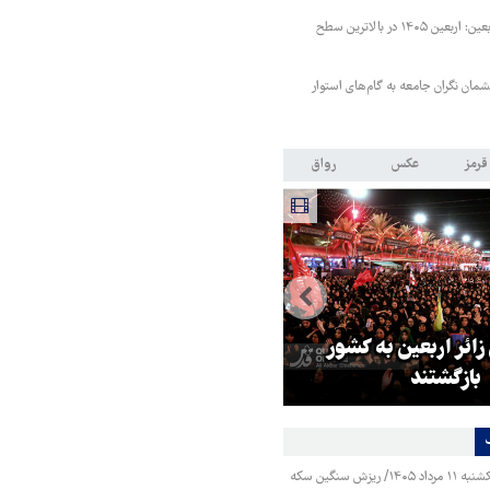
رئیس ستاد مرکزی اربعین: اربعین ۱۴۰۵ در بالاترین سطح
مان نگران جامعه به گام‌های استوار
قرمز
عکس
رواق
 زائر اربعین به کشور
هماهنگی محور مقاومت، آمریکا ر
بازگشتند
در منطقه درمانده کرد
قیمت طلا و سکه یکشنبه ۱۱ مرداد ۱۴۰۵/ ریزش سنگین سکه