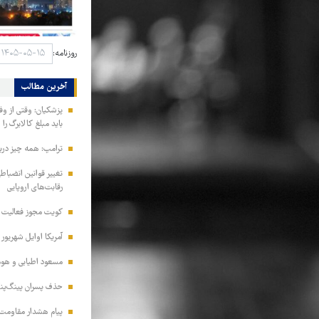
روزنامه:
آخرین مطالب
پزشکیان: وقتی از و
باید مبلغ کالابرگ را
ترامپ: همه چیز دربا
تغییر قوانین انضباط
رقابت‌های اروپایی
کویت مجوز فعالیت مد
آمریکا اوایل شهریور
مسعود اطیابی و هومن
حذف پسران پینگ‌پنگ
پیام هشدار مقاومت