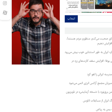
انتخاب
فاق صحبت می‌کنم، منظورم مردم هستند/
 افزایش دهیم
ره ایران به طور استثنایی خوب پیش می‌رود
ی یوفا؛ افزایش سقف کارت‌های زرد در
رسه ایرانی را لغو کرد
 میزبان مجمع آژانس انرژی اتمی می‌شود
 برق‌نورد با «نسخه آزمایشی» در تلویزیون
 ایران از مسابقات لائوس
 یمن به ریاض