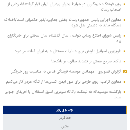
وزیر فرهنگ: خبرنگاران در شرایط بحران پیشران ایران قرار گرفتند/قدردانی از
اصحاب رسانه
معاون اجرایی رئیس جمهور: رسانه بخش جدایی‌ناپذیر حکمرانی است/اختلاف
دیدگاه نباید به دشمنی بدل شود
رئیس شورای اطلاع رسانی دولت : سال گذشته، سال سختی برای خبرنگاران
بود
تلویزیون اسرائیل: ارتش برای عملیات مستقل علیه ایران آماده می‌شود
تاکید صریح همتی بر تشدید نظارت بر بانک‌ها
گزارش تصویری | مهمانان موسسه فرهنگی قدس به مناسبت روز خبرنگار
معاون ترامپ: روی طرحی برای عبور ایمن کشتی‌ها از تنگه هرمز کار می‌کنیم
بازگشت موسیمانه به نیمکت بافانا؛ سرمربی اسبق استقلال با آفریقای جنوبی
بست
ویدیوی روز
خط قرمز
عکس