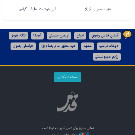
هزینه سفر به کربلا
انبار هوشمند فلزات گرانبها
آستان قدس رضوی
ایران
اربعین حسینی
آمریکا
تنگه هرمز
دونالد ترامپ
مشهد
حرم مطهر امام رضا (ع)
خراسان رضوی
رژیم صهیونیستی
نسخه دسکتاپ
تمامی حقوق برای
قدس آنلاین
محفوظ است.
طراحی و تولید: نستوه