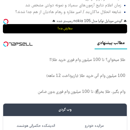
زمان اعلام نتایج آزمون‌های سمپاد و نمونه دولتی مشخص شد
شایعه انحلال ماکان‌بند / امیر مقاره و رهام هادیان از هم جدا شدند؟
🔥 گوشی موبایل نوکیا مدل nokia 105 رجیستر شده 🔥
سفارش بده!
مطالب پیشنهادی
طلا میخوای؟ تا 100 میلیون وام فوری خرید طلا‼️
100 میلیون وام آنی خرید طلا (بازپرداخت 12 ماهه)
وام بگیر، طلا بخر💰 تا 100 میلیون وام فوری بدون ضامن
وب گردی
مزایده خودرو
اندیشکده حکمرانی هوشمند