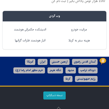
100 هزار تومن پاداش بگیر | ثبت نام کن
وب گردی
مزایده خودرو
اندیشکده حکمرانی هوشمند
هزینه سفر به کربلا
انبار هوشمند فلزات گرانبها
آستان قدس رضوی
اربعین حسینی
ایران
آمریکا
دونالد ترامپ
مشهد
تنگه هرمز
حرم مطهر امام رضا (ع)
رژیم صهیونیستی
کربلا
نسخه دسکتاپ