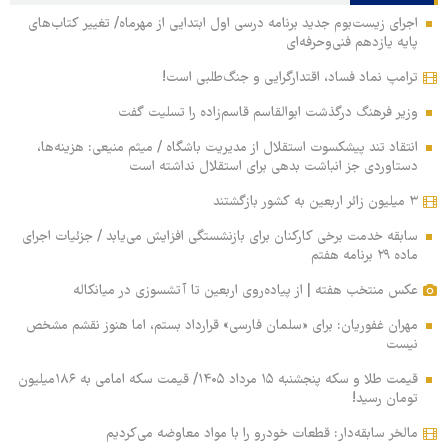
اجرای زیست‌بوم جدید برنامه درسی اول ابتدایی از مهرماه/ تغییر کتاب‌های
پایه یازدهم فنی‌وحرفه‌ای
ترامپ نماد فساد، اقتدارگرایی و جنگ‌طلبی است!
وزیر فرهنگ درگذشت ابوالقاسم قاسم‌زاده را تسلیت گفت
انتقاد تند پیشکسوت استقلال از مدیریت باشگاه / میثم منیعی: هزینه‌ها،
دستاوردی جز انباشت بدهی برای استقلال نداشته است
۳ میلیون زائر اربعین به کشور بازگشتند
سابقه خدمت برخی کارکنان برای بازنشستگی افزایش می‌یابد / جزئیات اجرای
ماده ۲۹ برنامه هفتم
عکس منتخب هفته | از پیاده‌روی اربعین تا آتشسوزی در میانکاله
مهران غفوریان: برای «سلمان فارسی» قرارداد بستم، اما هنوز نقشم مشخص
نیست
قیمت طلا و سکه پنجشنبه ۱۵ مرداد ۱۴۰۵/ قیمت سکه امامی به ۱۸۶میلیون
تومان رسید!
مالخر سابقه‌دار: قطعات خودرو را با مواد معاوضه می‌کردیم