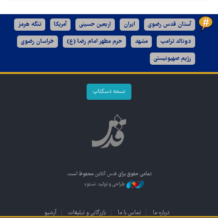
آستان قدس رضوی
ایران
اربعین حسینی
آمریکا
تنگه هرمز
دونالد ترامپ
مشهد
حرم مطهر امام رضا (ع)
خراسان رضوی
رژیم صهیونیستی
نسخه دسکتاپ
تمامی حقوق برای
قدس آنلاین
محفوظ است.
طراحی و تولید: نستوه
درباره ما
تماس با ما
بازرگانی و تبلیغات
آرشیو