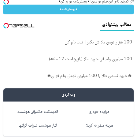
اگر کمردرد داری این فیلم رو ببین! ◗پرسش‌نامه رو پر کن◖
◂پرسش‌نامه▸
مطالب پیشنهادی
100 هزار تومن پاداش بگیر | ثبت نام کن
100 میلیون وام آنی خرید طلا (بازپرداخت 12 ماهه)
🔥خرید قسطی طلا با 100 میلیون تومان وام فوری🔥
وب گردی
مزایده خودرو
اندیشکده حکمرانی هوشمند
هزینه سفر به کربلا
انبار هوشمند فلزات گرانبها