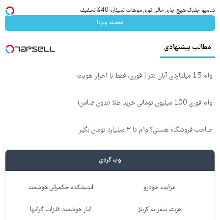
شامپو جلبک هیچ جای خالی توی موهات نمیذاره 40%تخفیف
تخفیف ویژه!
مطالب پیشنهادی
وام 15 میلیاردی آبان تتر | فوری، فقط با احراز هویت
وام فوری 100 میلیون تومانی خرید طلا (بدون ضامن)
صاحب فروشگاه هستی؟ وام تا ۳ میلیارد تومان بگیر
وب گردی
مزایده خودرو
اندیشکده حکمرانی هوشمند
هزینه سفر به کربلا
انبار هوشمند فلزات گرانبها