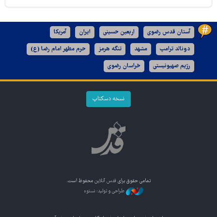
آستان قدس رضوی
اربعین حسینی
ایران
آمریکا
دونالد ترامپ
مشهد
تنگه هرمز
حرم مطهر امام رضا (ع)
رژیم صهیونیستی
خراسان رضوی
نسخه دسکتاپ
تمامی حقوق برای
قدس آنلاین
محفوظ است.
طراحی و تولید: نستوه