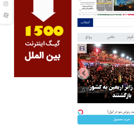
انتخاب
قرمز
عکس
رواق
 زائر اربعین به کشور
هماهنگی محور مقاومت، آمریکا ر
بازگشتند
در منطقه درمانده کرد
د ریزش مو در ایران!
خرید محصول