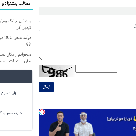
مطالب پیشنهادی
با شامپو جلبک رویا
تبدیل کن
درآم
😉
میخوایم رایگان بهت 
نداری امتحانش مجان
ارسال
مزایده خودرو
هزینه سفر به کر