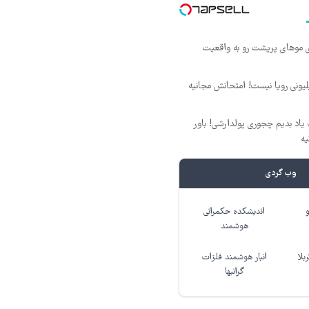
ی موهای پرپشت رو به واقعیت
د ماهی 800 میلیونی رویا نیست! امتحانش مجانیه
یاد بدیم چجوری پولدارشی! باور
یه
وب گردی
اندیشکده حکمرانی
هوشمند
بلا
انبار هوشمند فلزات
گرانبها