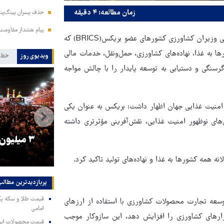
زمان مطالعه: ۴ دقیقه
حذف پسران پینگ‌پنگ
پیام هشدار مقاومت
به‌گزارش قدس آنلاین، غلامرضا نوری قزلجه در سخنرانی نشست پایانی وزیران کشاورزی کشورهای عضو بریکس(BRICS) که
ا به غذا، نهاده‌های کشاورزی، حمل‌ونقل، خدمات مالی
ویدیوی روز
خط 
گرسنگی و دستیابی به توسعه پایدار را با چالش مواجه
امنیت غذایی جهان اظهار داشت: بریکس به عنوان یکی
‌های نوظهور امنیت غذایی، نقش‌آفرینی مؤثرتری داشته
را
ترامپ نماد فساد، اقتدارگرایی و
۳ میلیون
جنگ‌طلبی است!
 همه کشورها به غذا و نهاده‌های تولید تاکید کرد.
پربازدیدترین‌ مطالب
سعه تجارت محصولات کشاورزی با استفاده از ارزهای
امامی
ارهای کشاورزی را افزایش دهد، این سازوکار موجب