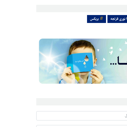
 نوری قزلجه
بریکس