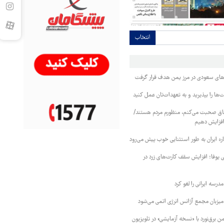
انتخاب
وهای سعودی در مرز یمن هدف قرار گرفت
ا را بپذیرید و به تعهدات‌تان عمل کنید
فاق صحبت می‌کنم، منظورم مردم هستند/
 افزایش دهیم
ره ایران به طور استثنایی خوب پیش می‌رود
ی یوفا؛ افزایش سقف کارت‌های زرد در
رسه ایرانی را لغو کرد
 میزبان مجمع آژانس انرژی اتمی می‌شود
 برق‌نورد با «نسخه آزمایشی» در تلویزیون