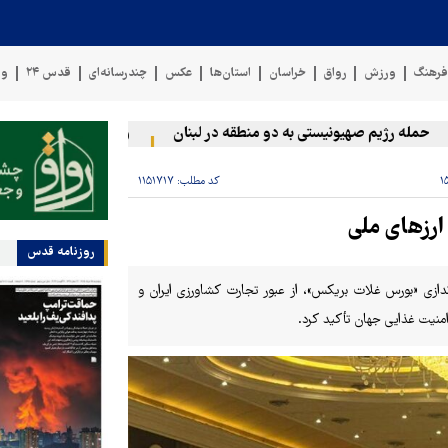
رهنگ
ورزش
رواق
خراسان
استان‌ها
عکس
چندرسانه‌ای
قدس ۲۴
وی
ه رژیم صهیونیستی به دو منطقه در لبنان
وقوع حادثه دریایی در سواح
کد مطلب:
۱۱۵۱۷۱۷
ارزهای ملی
روزنامه قدس
ازی «بورس غلات بریکس»، از عبور تجارت کشاورزی ایران و