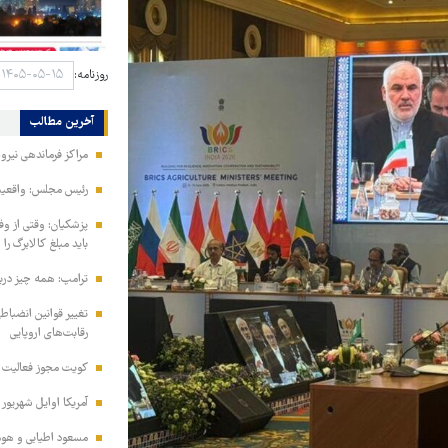
روزنامه:
آخرین مطالب
مراکز فرماندهی نیر
رئیس مجلس: واقعیت‌ه
پزشکیان: وقتی از و
باید مبلغ کالابرگ را
ترامپ: همه چیز دربا
تغییر قوانین انضباط
رقابت‌های اروپایی
کویت مجوز فعالیت مد
آمریکا اوایل شهریور
مسعود اطیابی و هومن