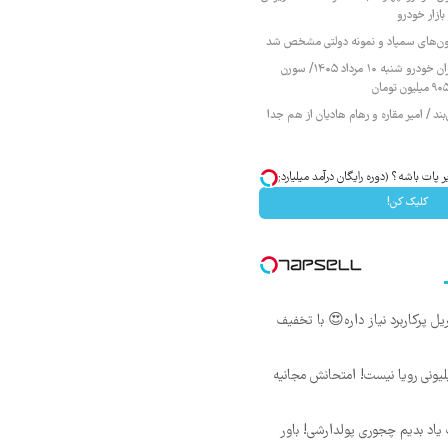
ازار خودرو
زمون‌های سمپاد و نمونه دولتی مشخص شد
قیمت محصولات ایران خودرو شنبه ۱۰ مرداد ۱۴۰۵/ سورن
ند / امیر مقاره و رهام هادیان از هم جدا
زیر پات باشه؟ (دوره رایگان درآمد میلیاردی)
کلیک کن!
یل پرکاربرد نیاز داره😍 با تخفیف
د ماهی 800 میلیونی رویا نیست! امتحانش مجانیه
یاد بدیم چجوری پولدارشی! باور