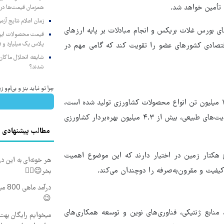
تأمین خواهد شد.
همزمان قیمت‌ها در ب
زمان اعلام نتایج آ
ای بورس غلات بریکس و انجام مبادلات بر پایه ارزهای
پلاس یک میلیارد و ۹۰۵ میلیون تومان
اقتصادی کشورهای عضو را تقویت کند که گامی مهم در
شایعه انحلال ماکان‌ب
شدند؟
چرا تو نباید بنز و بی‌ام‌و 
وزیر جهادکشاورزی با بیان این‌که در سال ۲۰۲۵ در ایران بیش از ۱۳۵ میلیون تن انواع محصولات کشاورزی تولید شده است،
تصریح کرد: با وجود تداوم خشکسالی و آثار تغییرات اقلیمی و محدودیت‌های طبیعی، بیش از ۴.۳ میلیون بهره‌بردار کشاورزی
مطالب پیشنهادی
متر از پنج هکتار زمین در اختیار دارند که این موضوع اهمیت
هر خونه‌ای به این در
یفیت و مقرون‌به‌صرفه را دوچندان می‌کند.
بخر😉👌🏻
درآم
😉
منابع ژنتیکی، فناوری‌های نوین و توسعه همکاری‌های
میخوایم رایگان بهت 