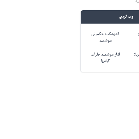
یه
وب گردی
اندیشکده حکمرانی
هوشمند
بلا
انبار هوشمند فلزات
گرانبها