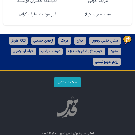
مزایده خودرو
اندیشکده حکمرانی هوشمند
هزینه سفر به کربلا
انبار هوشمند فلزات گرانبها
آستان قدس رضوی
ایران
آمریکا
اربعین حسینی
تنگه هرمز
مشهد
حرم مطهر امام رضا (ع)
دونالد ترامپ
خراسان رضوی
رژیم صهیونیستی
نسخه دسکتاپ
تمامی حقوق برای
قدس آنلاین
محفوظ است.