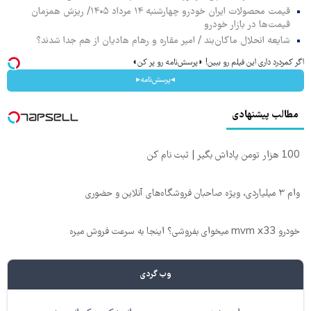
قیمت محصولات ایران خودرو چهارشنبه ۱۴ مرداد ۱۴۰۵/ ریزش همزمان
قیمت‌ها در بازار خودرو
شایعه انحلال ماکان‌بند / امیر مقاره و رهام هادیان از هم جدا شدند؟
اگر کمردرد داری این فیلم رو ببین! ◗پرسش‌نامه رو پر کن◖
◂پرسش‌نامه▸
مطالب پیشنهادی
100 هزار تومن پاداش بگیر | ثبت نام کن
وام ۳ میلیاردی، ویژه صاحبان فروشگاه‌های آنلاین و حضوری
خودرو mvm x33 میخوای بفروشی؟ اینجا به سرعت فروش میره
وب گردی