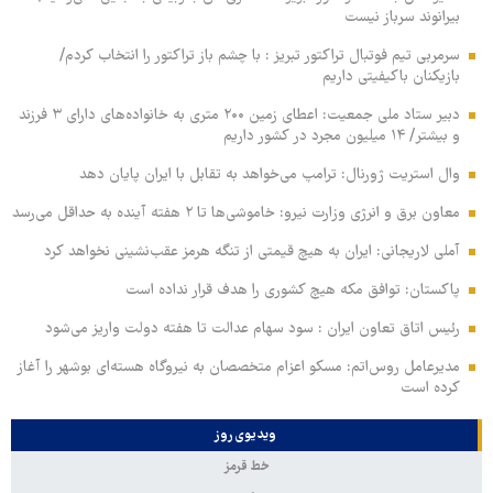
بیرانوند سرباز نیست
سرمربی تیم فوتبال تراکتور تبریز : با چشم باز تراکتور را انتخاب کردم/
بازیکنان باکیفیتی داریم
دبیر ستاد ملی جمعیت: اعطای زمین ۲۰۰ متری به خانواده‌های دارای ۳ فرزند
و بیشتر/ ۱۴ میلیون مجرد در کشور داریم
وال‌ استریت ژورنال: ترامپ می‌خواهد به تقابل با ایران پایان دهد
معاون برق و انرژی وزارت نیرو: خاموشی‌ها تا ۲ هفته آینده به حداقل می‌رسد
آملی‌ لاریجانی: ایران به هیچ قیمتی از تنگه هرمز عقب‌نشینی نخواهد کرد
پاکستان: توافق مکه هیچ کشوری را هدف قرار نداده است
رئیس اتاق تعاون ایران : سود سهام عدالت تا هفته دولت واریز می‌شود
مدیرعامل روس‌اتم: مسکو اعزام متخصصان به نیروگاه هسته‌ای بوشهر را آغاز
کرده‌ است
ویدیوی روز
خط قرمز