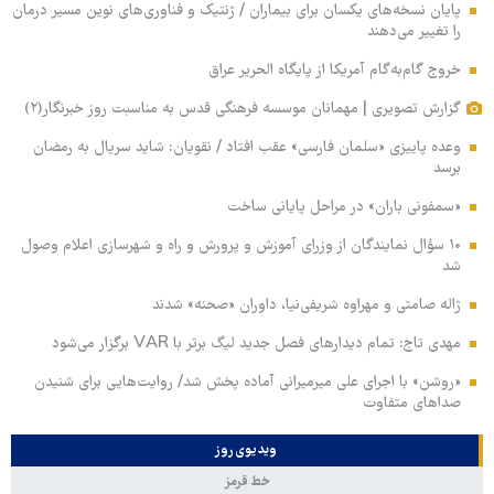
پایان نسخه‌های یکسان برای بیماران / ژنتیک و فناوری‌های نوین مسیر درمان
را تغییر می‌دهند
خروج گام‌به‌گام آمریکا از پایگاه الحریر عراق
گزارش تصویری | مهمانان موسسه فرهنگی قدس به مناسبت روز خبرنگار(۲)
وعده پاییزی «سلمان فارسی» عقب افتاد / نقویان: شاید سریال به رمضان
برسد
«سمفونی باران» در مراحل پایانی ساخت
۱۰ سؤال نمایندگان از وزرای آموزش و پرورش و راه و شهرسازی اعلام وصول
شد
ژاله صامتی و مهراوه شریفی‌نیا، داوران «صحنه» شدند
مهدی تاج: تمام دیدارهای فصل جدید لیگ برتر با VAR برگزار می‌شود
«روشن» با اجرای علی میرمیرانی آماده پخش شد/ روایت‌هایی برای شنیدن
صداهای متفاوت
ویدیوی روز
خط قرمز