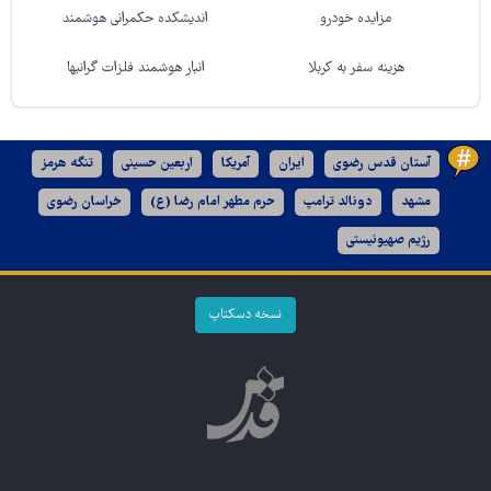
مزایده خودرو
اندیشکده حکمرانی هوشمند
هزینه سفر به کربلا
انبار هوشمند فلزات گرانبها
آستان قدس رضوی
ایران
آمریکا
اربعین حسینی
تنگه هرمز
مشهد
دونالد ترامپ
حرم مطهر امام رضا (ع)
خراسان رضوی
رژیم صهیونیستی
نسخه دسکتاپ