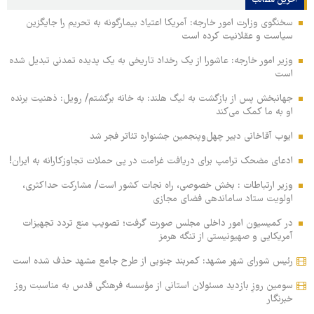
آخرین مطالب
سخنگوی وزارت امور خارجه: آمریکا اعتیاد بیمارگونه به تحریم را جایگزین
سیاست و عقلانیت کرده است
وزیر امور خارجه: عاشورا از یک رخداد تاریخی به یک پدیده تمدنی تبدیل شده
است
جهانبخش پس از بازگشت به لیگ هلند: به خانه برگشتم/ رویل: ذهنیت برنده
او به ما کمک می‌کند
ایوب آقاخانی دبیر چهل‌وپنجمین جشنواره تئاتر فجر شد
ادعای مضحک ترامپ برای دریافت غرامت در پی حملات تجاوزکارانه به ایران!
وزیر ارتباطات : بخش خصوصی، راه نجات کشور است/ مشارکت حداکثری،
اولویت ستاد ساماندهی فضای مجازی
در کمیسیون امور داخلی مجلس صورت گرفت؛ تصویب منع تردد تجهیزات
آمریکایی و صهیونیستی از تنگه هرمز
رئیس شورای شهر مشهد: کمربند جنوبی از طرح جامع مشهد حذف شده است
سومین روزِ بازدید مسئولان استانی از مؤسسه فرهنگی قدس به مناسبت روز
خبرنگار