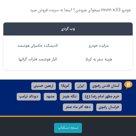
خودرو mvm x33 میخوای بفروشی؟ اینجا به سرعت فروش میره
وب گردی
مزایده خودرو
اندیشکده حکمرانی هوشمند
هزینه سفر به کربلا
انبار هوشمند فلزات گرانبها
آستان قدس رضوی
ایران
آمریکا
اربعین حسینی
حرم مطهر امام رضا (ع)
تنگه هرمز
مشهد
دونالد ترامپ
خراسان رضوی
دهه آخر ماه صفر
نسخه دسکتاپ