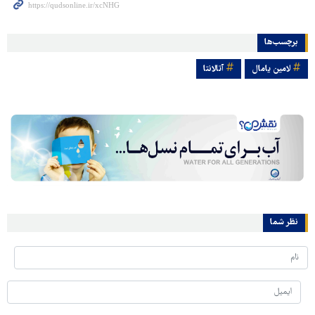
برچسب‌ها
لامین یامال
آتالانتا
نظر شما