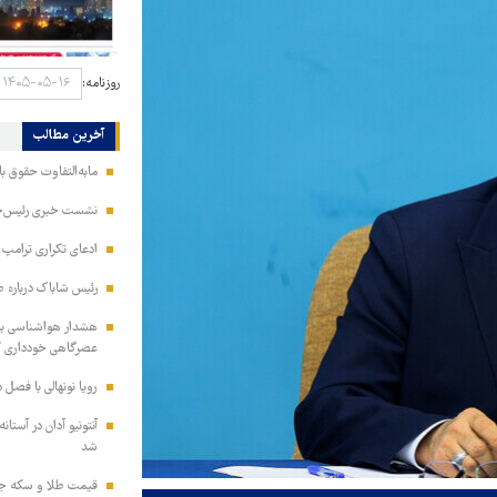
روزنامه:
آخرین مطالب
مابه‌التفاوت حقوق 
نشست خبری رئیس‌جمه
ادعای تکراری ترامپ د
رئیس شاباک درباره 
هشدار هواشناسی به 
عصرگاهی خودداری ک
رویا نونهالی با فصل 
آنتونیو آدان در آستا
شد