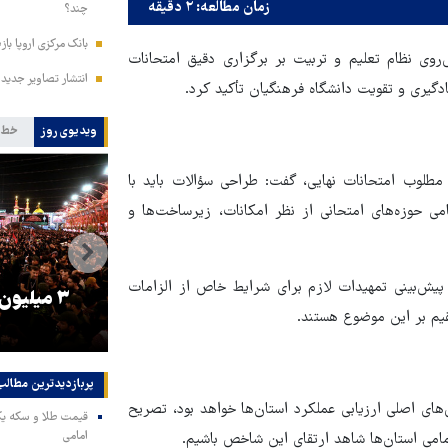
زمان مطالعه: ۲ دقیقه
چند؟
بانک مرکزی اروپا باز
روی نظام تعلیم و تربیت بر برگزاری دقیق امتحانات
انتشار تصاویر جدید 
ادگیری و تقویت دانشگاه فرهنگیان تأکید کرد.
ویدیوی روز
خط 
طلوب امتحانات نهایی، گفت: طراحی سؤالات باید با
ی حوزه‌های امتحانی از نظر امکانات، زیرساخت‌ها و
پیش‌بینی تمهیدات لازم برای شرایط خاص از الزامات
را
ترامپ نماد فساد، اقتدارگرایی و
۳ میلیون
یم بر این موضوع هستند.
جنگ‌طلبی است!
پربازدیدترین‌ مطالب
های اصلی ارزیابی عملکرد استان‌ها خواهد بود، تصریح
امامی
امی استان‌ها شاهد ارتقای این شاخص باشیم.