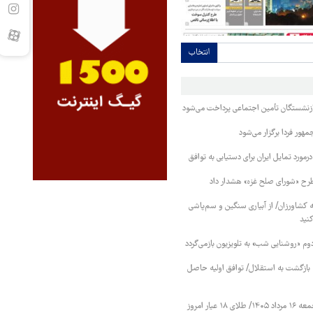
انتخاب
بازنشستگان تأمین اجتماعی پرداخت می‌شود
ور فردا برگزار می‌شود
رمورد تمایل ایران برای دستیابی به توافق
طرح «شورای صلح غزه» هشدار داد
کشاورزان/ از آبیاری سنگین و سم‌پاشی
نید
دوم «روشنایی شب» به تلویزیون بازمی‌گردد
نه بازگشت به استقلال/ توافق اولیه حاصل
قیمت طلا و سکه جمعه ۱۶ مرداد ۱۴۰۵/ طلای ۱۸ عیار امروز