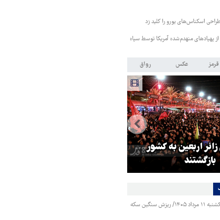
طراحی اسکناس‌های یورو را کلید زد
از پهپادهای منهدم‌شده آمریکا توسط سپاه
قرمز
عکس
رواق
 زائر اربعین به کشور
هماهنگی محور مقاومت، آمریکا ر
بازگشتند
در منطقه درمانده کرد
قیمت طلا و سکه یکشنبه ۱۱ مرداد ۱۴۰۵/ ریزش سنگین سکه