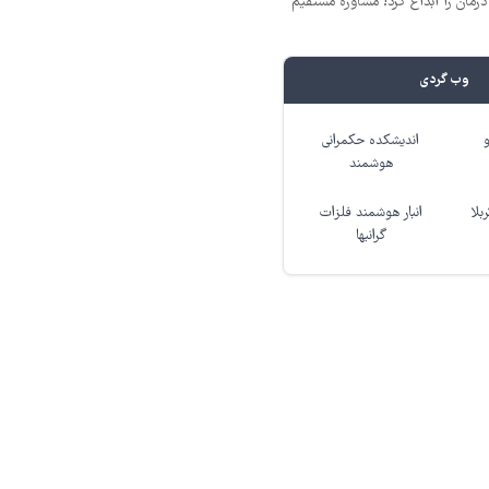
ان را ابداع کرد! مشاوره مستقیم
وب گردی
اندیشکده حکمرانی
هوشمند
بلا
انبار هوشمند فلزات
گرانبها