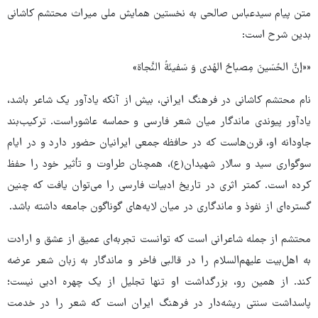
متن پیام سیدعباس صالحی به نخستین همایش ملی میراث محتشم کاشانی
بدین شرح است:
««إنَّ الحُسَینَ مِصباحُ الهُدی وَ سَفینَةُ النَّجاة»
نام محتشم کاشانی در فرهنگ ایرانی، بیش از آنکه یادآور یک شاعر باشد،
یادآور پیوندی ماندگار میان شعر فارسی و حماسه عاشوراست. ترکیب‌بند
جاودانه او، قرن‌هاست که در حافظه جمعی ایرانیان حضور دارد و در ایام
سوگواری سید و سالار شهیدان(ع)، همچنان طراوت و تأثیر خود را حفظ
کرده است. کمتر اثری در تاریخ ادبیات فارسی را می‌توان یافت که چنین
گستره‌ای از نفوذ و ماندگاری در میان لایه‌های گوناگون جامعه داشته باشد.
محتشم از جمله شاعرانی است که توانست تجربه‌ای عمیق از عشق و ارادت
به اهل‌بیت علیهم‌السلام را در قالبی فاخر و ماندگار به زبان شعر عرضه
کند. از همین رو، بزرگداشت او تنها تجلیل از یک چهره ادبی نیست؛
پاسداشت سنتی ریشه‌دار در فرهنگ ایران است که شعر را در خدمت