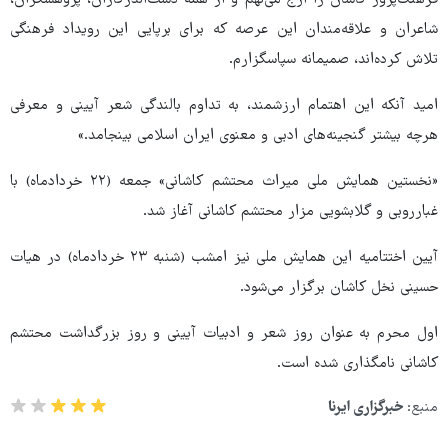
فرهنگ‌پرور کاشان را ارج می‌نهم و از همه دست‌اندرکاران، پژوهشگران،
شاعران و علاقه‌مندان این عرصه که برای برپایی این رویداد فرهنگی
تلاش کرده‌اند، صمیمانه سپاسگزارم.
امید آنکه این اهتمام ارزشمند، به تداوم بالندگی شعر آیینی و معرفی
هرچه بیشتر گنجینه‌های ادبی و معنوی ایران اسلامی بینجامد.»
«نخستین همایش ملی میراث محتشم کاشانی» جمعه (۲۲ خردادماه) با
غبارروبی و گلابشویی مزار محتشم کاشانی آغاز شد.
آیین اختتامیه این همایش ملی نیز امشب (شنبه ۲۳ خردادماه) در هیات
حسینی نخل کاشان برگزار می‌شود.
اول محرم به عنوان روز شعر و ادبیات آیینی و روز بزرگداشت محتشم
کاشانی نامگذاری شده است.
منبع:
خبرگزاری ایرنا