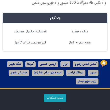
وام بگیر، طلا بخر💰 تا 100 میلیون وام فوری بدون ضامن
وب گردی
مزایده خودرو
اندیشکده حکمرانی هوشمند
هزینه سفر به کربلا
انبار هوشمند فلزات گرانبها
آستان قدس رضوی
ایران
اربعین حسینی
آمریکا
تنگه هرمز
مشهد
دونالد ترامپ
حرم مطهر امام رضا (ع)
خراسان رضوی
رژیم صهیونیستی
نسخه دسکتاپ