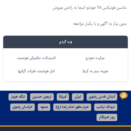
ماشین فونیکس fx خودتو اینجا به راحتی بفروش
بدون نیاز به آگهی و با یکبار مراجعه
وب گردی
مزایده خودرو
اندیشکده حکمرانی هوشمند
هزینه سفر به کربلا
انبار هوشمند فلزات گرانبها
آستان قدس رضوی
ایران
آمریکا
اربعین حسینی
تنگه هرمز
دونالد ترامپ
حرم مطهر امام رضا (ع)
مشهد
خراسان رضوی
روز خبرنگار