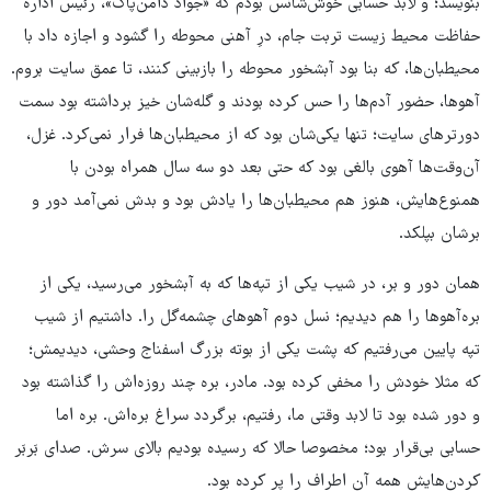
بنویسد؛ و لابد حسابی خوش‌شانس بودم که «جواد دامن‌پاک»، رئیس اداره
حفاظت محیط زیست تربت جام، درِ آهنی محوطه را گشود و اجازه داد با
محیطبان‌ها، که بنا بود آبشخور محوطه را بازبینی کنند، تا عمق سایت بروم.
آهوها، حضور آدم‌ها را حس کرده بودند و گله‌شان خیز برداشته بود سمت
دورترهای سایت؛ تنها یکی‌شان بود که از محیطبان‌ها فرار نمی‌کرد. غزل،
آن‌وقت‌ها آهوی بالغی بود که حتی بعد دو سه سال همراه بودن با
همنوع‌هایش، هنوز هم محیطبان‌ها را یادش بود و بدش نمی‌آمد دور و
برشان بپلکد.
همان دور و بر، در شیب یکی از تپه‌ها که به آبشخور می‌رسید، یکی از
بره‌آهوها را هم دیدیم؛ نسل دوم آهوهای چشمه‌گل را. داشتیم از شیب
تپه پایین می‌رفتیم که پشت یکی از بوته بزرگ اسفناج وحشی، دیدیمش؛
که مثلا خودش را مخفی کرده بود. مادر، بره چند روزه‌اش را گذاشته بود
و دور شده بود تا لابد وقتی ما، رفتیم، برگردد سراغ بره‌اش. بره‌ اما
حسابی بی‌قرار بود؛ مخصوصا حالا که رسیده بودیم بالای سرش. صدای بَربَر
کردن‌هایش همه آن اطراف را پر کرده بود.