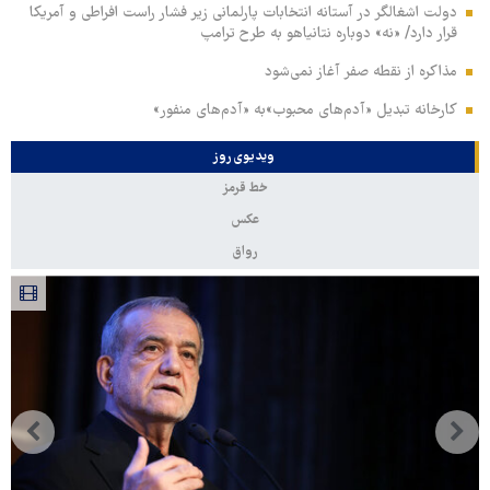
دولت اشغالگر در آستانه انتخابات پارلمانی زیر فشار راست افراطی و آمریکا
قرار دارد/ «نه» دوباره نتانیاهو به طرح ترامپ
مذاکره از نقطه صفر آغاز نمی‌شود
کارخانه تبدیل «آدم‌های محبوب»به «آدم‌های منفور»
ویدیوی روز
خط قرمز
عکس
رواق