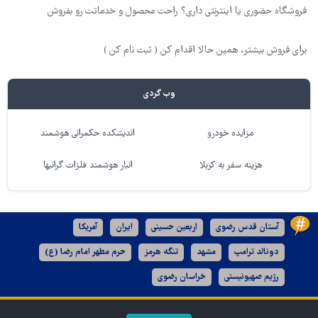
فروشگاه حضوری یا اینترنتی داری؟ راحت محصول و خدماتت رو بفروش
برای فروش بیشتر، همین حالا اقدام کن ( ثبت نام کن )
وب گردی
مزایده خودرو
اندیشکده حکمرانی هوشمند
هزینه سفر به کربلا
انبار هوشمند فلزات گرانبها
آستان قدس رضوی
اربعین حسینی
ایران
آمریکا
دونالد ترامپ
مشهد
تنگه هرمز
حرم مطهر امام رضا (ع)
رژیم صهیونیستی
خراسان رضوی