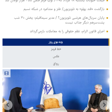
قیمت حبوبات یکشنبه ۱۸ مرداد ۱۴۰۵/ لوبیا قرمز قلمی ۳۵۵ هزار تومان شد
بازگشت «قند پهلو» به تلویزیون/ طنز و مشاعره در شبکه نسیم
پایان سریال‌های هرشبی تلویزیون؟ / مدیر سیمافیلم: پخش ۳۰ شب
پشت‌سرهم دیگر جذاب نیست
اجرای قانون الزام، نظم حقوقی را به معاملات بازمی‌گرداند
ویدیوی روز
خط قرمز
عکس
رواق