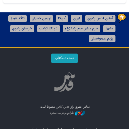
آستان قدس رضوی
ایران
آمریکا
اربعین حسینی
تنگه هرمز
مشهد
حرم مطهر امام رضا (ع)
دونالد ترامپ
خراسان رضوی
رژیم صهیونیستی
نسخه دسکتاپ
تمامی حقوق برای
قدس آنلاین
محفوظ است.
طراحی و تولید: نستوه