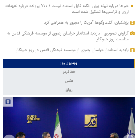
خبرها درباره تبرئه بیژن زنگنه قابل استناد نیست / ۷۰۰ پرونده درباره تعهدات
ارزی و تراستی‌ها تشکیل شده است
پزشکیان: گفت‌وگوها آمریکا را مجبور به همراهی کرد
گزارش تصویری | بازدید استاندار خراسان رضوی از موسسه فرهنگی قدس به
مناسبت روز خبرنگار
بازدید استاندار خراسان رضوی از موسسه فرهنگی قدس در روز خبرنگار
ویدیوی روز
خط قرمز
عکس
رواق