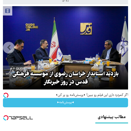
بازدید استاندار خراسان رضوی از موسسه فرهنگی
قدس در روز خبرنگار
اگر کمردرد داری این فیلم رو ببین! ◗پرسش‌نامه رو پر کن◖
◂پرسش‌نامه▸
مطالب پیشنهادی