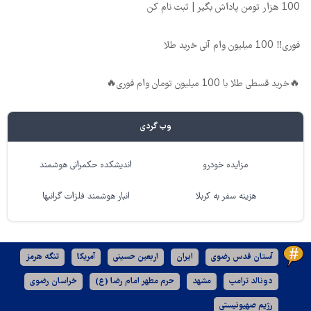
100 هزار تومن پاداش بگیر | ثبت نام کن
فوری‼️ 100 میلیون وام آنی خرید طلا
🔥خرید قسطی طلا با 100 میلیون تومان وام فوری🔥
وب گردی
مزایده خودرو
اندیشکده حکمرانی هوشمند
هزینه سفر به کربلا
انبار هوشمند فلزات گرانبها
آستان قدس رضوی
ایران
اربعین حسینی
آمریکا
تنگه هرمز
دونالد ترامپ
مشهد
حرم مطهر امام رضا (ع)
خراسان رضوی
رژیم صهیونیستی