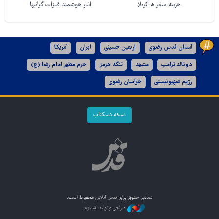
هزینه سفر به کربلا
انبار هوشمند فلزات گرانبها
آستان قدس رضوی
اربعین حسینی
ایران
آمریکا
دونالد ترامپ
مشهد
تنگه هرمز
حرم مطهر امام رضا (ع)
رژیم صهیونیستی
خراسان رضوی
نسخه دسکتاپ
تمامی حقوق برای
قدس آنلاین
محفوظ است.
طراحی و تولید: نستوه