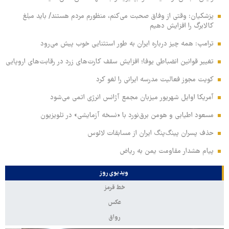
پزشکیان: وقتی از وفاق صحبت می‌کنم، منظورم مردم هستند/ باید مبلغ
کالابرگ را افزایش دهیم
ترامپ: همه چیز درباره ایران به طور استثنایی خوب پیش می‌رود
تغییر قوانین انضباطی یوفا؛ افزایش سقف کارت‌های زرد در رقابت‌های اروپایی
کویت مجوز فعالیت مدرسه ایرانی را لغو کرد
آمریکا اوایل شهریور میزبان مجمع آژانس انرژی اتمی می‌شود
مسعود اطیابی و هومن برق‌نورد با «نسخه آزمایشی» در تلویزیون
حذف پسران پینگ‌پنگ ایران از مسابقات لائوس
پیام هشدار مقاومت یمن به ریاض
ویدیوی روز
خط قرمز
عکس
رواق