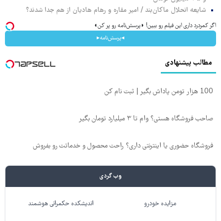
شایعه انحلال ماکان‌بند / امیر مقاره و رهام هادیان از هم جدا شدند؟
اگر کمردرد داری این فیلم رو ببین! ◗پرسش‌نامه رو پر کن◖
◂پرسش‌نامه▸
مطالب پیشنهادی
100 هزار تومن پاداش بگیر | ثبت نام کن
صاحب فروشگاه هستی؟ وام تا ۳ میلیارد تومان بگیر
فروشگاه حضوری یا اینترنتی داری؟ راحت محصول و خدماتت رو بفروش
وب گردی
مزایده خودرو
اندیشکده حکمرانی هوشمند