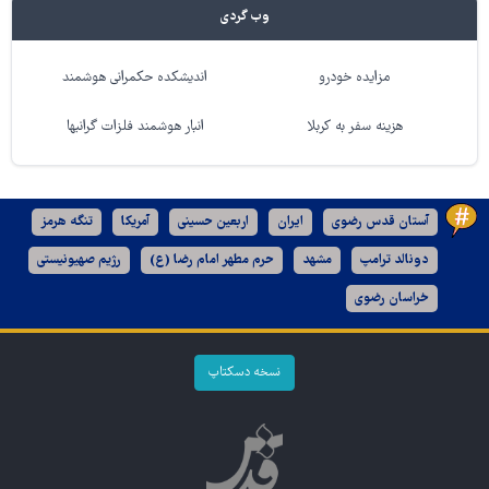
وب گردی
مزایده خودرو
اندیشکده حکمرانی هوشمند
هزینه سفر به کربلا
انبار هوشمند فلزات گرانبها
آستان قدس رضوی
ایران
اربعین حسینی
آمریکا
تنگه هرمز
دونالد ترامپ
مشهد
حرم مطهر امام رضا (ع)
رژیم صهیونیستی
خراسان رضوی
نسخه دسکتاپ