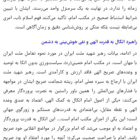
زمانه را ندارد، در نهایت به یک سرمنزل واحد می‌رسند. ایشان با تبیین
شرایط استنباط صحیح در مکتب امام، تأکید می‌کنند فهم اسلام ناب، امری
بی‌ضابطه نیست بلکه متکی بر روش‌شناسی دقیق و زمان‌آگاهی است.
راهبرد اتکال به قدرت الهی و نفی خوش‌بینی به دشمن
در ادامه، بیانات رهبر شهید ملت ایران در مورد نحوه تعامل ملت ایران
با جهان است. در مکتب امام خمینی(ره)، سیاست‌ورزی بدون اتکا به توحید
و وعده‌های صریح الهی فاقد ارزش و کارآمدی است. رهبر شهید ملت
ایران با ارجاع به سیره عملی امام، ریشه شجاعت صریح ایشان در مواجهه
با فشارهای بین‌المللی را همین باور راستین به نصرت پروردگار معرفی
می‌کنند: «یکی از اصول امام اتکال به کمک الهی، اعتماد به صدق وعده‌
الهی و نقطه‌ مقابل، بی‌اعتمادی به قدرت‌های مستکبر و زورگوی جهانی
است؛ این یکی از اجزای مکتب امام است... این اتکال به قدرت پروردگار
و اعتماد به او موجب می‌شد که امام بزرگوار در مواضع انقلابی خود صریح
باشد. امام با صراحت صحبت می‌کرد؛ آنچه را مورد اعتقاد او بود صریح