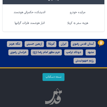
مزایده خودرو
اندیشکده حکمرانی هوشمند
هزینه سفر به کربلا
انبار هوشمند فلزات گرانبها
آستان قدس رضوی
ایران
آمریکا
اربعین حسینی
تنگه هرمز
مشهد
دونالد ترامپ
حرم مطهر امام رضا (ع)
خراسان رضوی
رژیم صهیونیستی
نسخه دسکتاپ