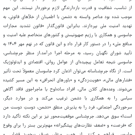
از تناسب، شفافیت و قدرت بازدارندگی لازم برخوردار نیستند. این مهم
موجب شده بود عناصر وابسته به دشمن با اطمینان از خلأهای قانونی، به
تهدید امنیت ملی بپردازند. بنابراین قانون‌گذار «قانون تشدید مجازات
جاسوسی و همکاری با رژیم صهیونیستی و کشورهای متخاصم علیه امنیت و
منافع ملی» را در دستور کار قرار داد و این قانون که در نهم مهر ۱۴۰۴ به
تأیید شورای نگهبان رسید، به مرحله اجرا درآمد.از منظر جرم‌شناسی،
جاسوسی نتیجه تعامل پیچیده‌ای از عوامل روانی، اقتصادی و ایدئولوژیک
است. از نگاه جرم‌شناسانه می‌توان اذعان کرد جاسوسان معمولاً تحت تأثیر
«فشارهای مالی»، «هویت‌زدگی» و «باورهای انحرافی» به این مسیر کشیده
می‌شوند. وعده‌های کلان مالی، افراد ساده‌لوح یا ماجراجوی فاقد آگاهی
سیاسی را به همکاری با دشمن ترغیب می‌کند و در موارد دیگر،
سرخوردگی اجتماعی، فرد را به پذیرش منطق «دشمن، دوستِ دوست من
است!» سوق می‌دهد. جرم‌شناسی موقعیت‌محور نیز بر این نکته تأکید دارد
که «فرصت» و «ضعف نظارت‌های پیشگیرانه» مهم‌ترین بستر را برای وقوع
جاسوسی فراهم می‌کنند. از همین منظر، صرف برخورد قضایی و