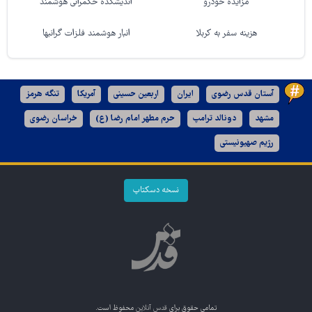
مزایده خودرو
اندیشکده حکمرانی هوشمند
هزینه سفر به کربلا
انبار هوشمند فلزات گرانبها
آستان قدس رضوی
ایران
اربعین حسینی
آمریکا
تنگه هرمز
مشهد
دونالد ترامپ
حرم مطهر امام رضا (ع)
خراسان رضوی
رژیم صهیونیستی
نسخه دسکتاپ
تمامی حقوق برای
قدس آنلاین
محفوظ است.