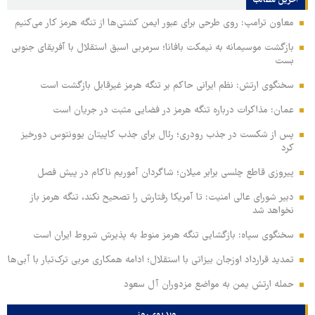
آخرین مطالب
معاون ترامپ: روی طرحی برای عبور ایمن کشتی‌ها از تنگه هرمز کار می‌کنیم
بازگشت موسیمانه به نیمکت بافانا؛ سرمربی اسبق استقلال با آفریقای جنوبی
بست
سخنگوی ارتش: نظم ایرانی حاکم بر تنگه هرمز غیرقابل بازگشت است
عمان: مذاکرات درباره تنگه هرمز در فضایی مثبت در جریان است
پس از شکست در جذب رودری؛ رئال برای جذب کاپیتان یوونتوس دورخیز
کرد
پیروزی قاطع چلسی برابر میلان؛ شاگردان آموریم ناکام در پیش فصل
دبیر شورای عالی امنیت: تا آمریکا رفتارش را تصحیح نکند، تنگه هرمز باز
نخواهد شد
سخنگوی سپاه: بازگشایی تنگه هرمز منوط به پذیرش شروط ایران است
تمدید قرارداد اوزجان بیزاتی با استقلال؛ ادامه همکاری مربی ترک‌تبار با آبی‌ها
حمله ارتش یمن به مواضع مزدوران آل سعود
ویدیوی روز