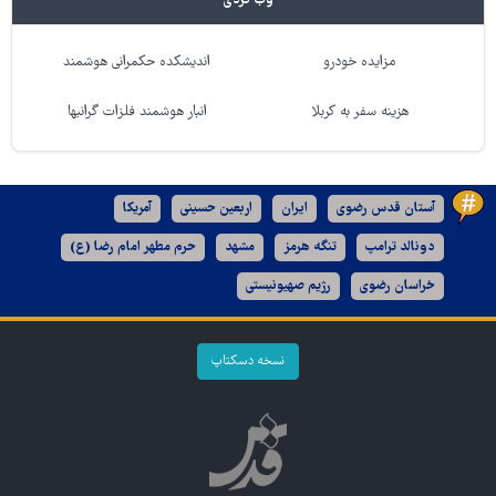
وب گردی
مزایده خودرو
اندیشکده حکمرانی هوشمند
هزینه سفر به کربلا
انبار هوشمند فلزات گرانبها
آستان قدس رضوی
ایران
اربعین حسینی
آمریکا
دونالد ترامپ
تنگه هرمز
مشهد
حرم مطهر امام رضا (ع)
خراسان رضوی
رژیم صهیونیستی
نسخه دسکتاپ