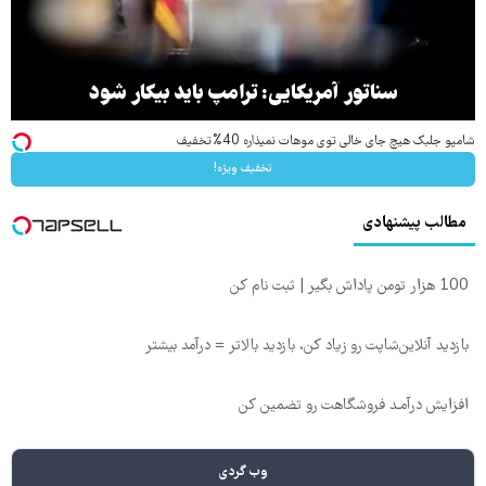
سناتور آمریکایی: ترامپ باید بیکار شود
شامپو جلبک هیچ جای خالی توی موهات نمیذاره 40%تخفیف
تخفیف ویژه!
مطالب پیشنهادی
100 هزار تومن پاداش بگیر | ثبت نام کن
بازدید آنلاین‌شاپت رو زیاد کن، بازدید بالاتر = درآمد بیشتر
افزایش درآمـد فروشگاهت رو تضمین کن
وب گردی