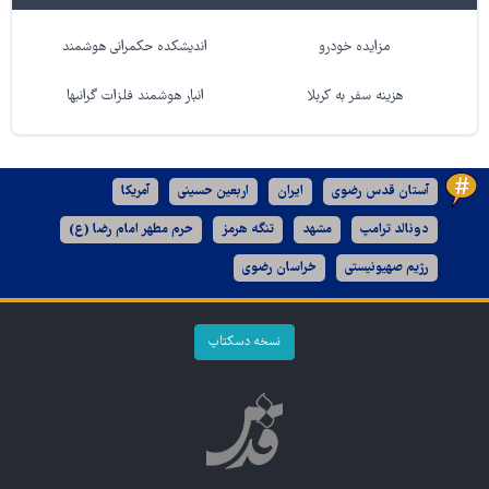
مزایده خودرو
اندیشکده حکمرانی هوشمند
هزینه سفر به کربلا
انبار هوشمند فلزات گرانبها
آستان قدس رضوی
ایران
اربعین حسینی
آمریکا
دونالد ترامپ
مشهد
تنگه هرمز
حرم مطهر امام رضا (ع)
رژیم صهیونیستی
خراسان رضوی
نسخه دسکتاپ