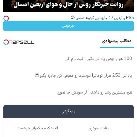
روایت خبرنگار روس از حال و هوای اربعین امسال
PS5 و آیفون 17 جایزه این گردونه شانس 😍
بچرخونش
مطالب پیشنهادی
100 هزار تومن پاداش بگیر | ثبت نام کن
پاداش 250 هزار تومانی! دوستت رو معرفی کن جایزه بگیر😍
نقره بیشترین رشد رو داشته! از سودش جا نمون
وب گردی
مزایده خودرو
اندیشکده حکمرانی هوشمند