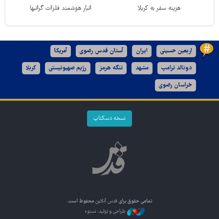
هزینه سفر به کربلا
انبار هوشمند فلزات گرانبها
اربعین حسینی
ایران
آستان قدس رضوی
آمریکا
دونالد ترامپ
مشهد
تنگه هرمز
رژیم صهیونیستی
کربلا
خراسان رضوی
نسخه دسکتاپ
تمامی حقوق برای
قدس آنلاین
محفوظ است.
طراحی و تولید: نستوه