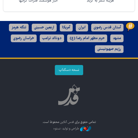
هزینه سفر به کربلا
انبار هوشمند فلزات گرانبها
آستان قدس رضوی
ایران
آمریکا
اربعین حسینی
تنگه هرمز
مشهد
حرم مطهر امام رضا (ع)
دونالد ترامپ
خراسان رضوی
رژیم صهیونیستی
نسخه دسکتاپ
تمامی حقوق برای
قدس آنلاین
محفوظ است.
طراحی و تولید: نستوه