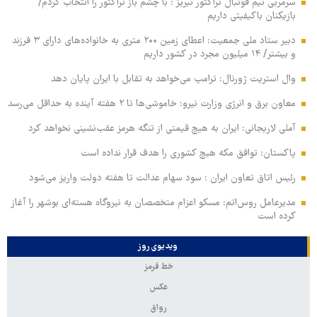
سرمربی تیم فوتبال تراکتور تبریز : با چشم باز تراکتور را انتخاب کردم/
بازیکنان باکیفیتی داریم
دبیر ستاد ملی جمعیت: اعطای زمین ۲۰۰ متری به خانواده‌های دارای ۳ فرزند
و بیشتر/ ۱۴ میلیون مجرد در کشور داریم
وال‌ استریت ژورنال: ترامپ می‌خواهد به تقابل با ایران پایان دهد
معاون برق و انرژی وزارت نیرو: خاموشی‌ها تا ۲ هفته آینده به حداقل می‌رسد
آملی‌ لاریجانی: ایران به هیچ قیمتی از تنگه هرمز عقب‌نشینی نخواهد کرد
پاکستان: توافق مکه هیچ کشوری را هدف قرار نداده است
رئیس اتاق تعاون ایران : سود سهام عدالت تا هفته دولت واریز می‌شود
مدیرعامل روس‌اتم: مسکو اعزام متخصصان به نیروگاه هسته‌ای بوشهر را آغاز
کرده‌ است
ویدیوی روز
خط قرمز
عکس
رواق