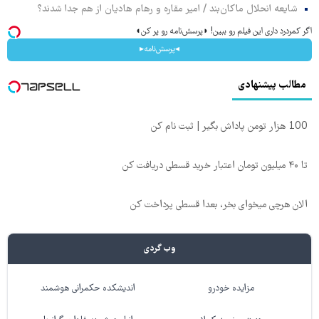
شایعه انحلال ماکان‌بند / امیر مقاره و رهام هادیان از هم جدا شدند؟
اگر کمردرد داری این فیلم رو ببین! ◗پرسش‌نامه رو پر کن◖
◂پرسش‌نامه▸
مطالب پیشنهادی
100 هزار تومن پاداش بگیر | ثبت نام کن
تا ۴۰ میلیون تومان اعتبار خرید قسطی دریافت کن
الان هرچی میخوای بخر، بعدا قسطی پرداخت کن
وب گردی
مزایده خودرو
اندیشکده حکمرانی هوشمند