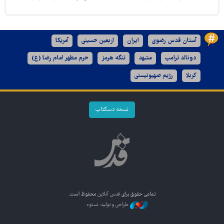
آستان قدس رضوی
ایران
اربعین حسینی
آمریکا
دونالد ترامپ
مشهد
تنگه هرمز
حرم مطهر امام رضا (ع)
کربلا
رژیم صهیونیستی
نسخه دسکتاپ
تمامی حقوق برای
قدس آنلاین
محفوظ است.
طراحی و تولید: نستوه