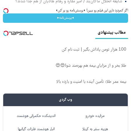
شایعه انحلال ماکان‌بند / امیر مقاره و رهام هادیان از هم جدا شدند؟
اگر کمردرد داری این فیلم رو ببین! ◗پرسش‌نامه رو پر کن◖
◂پرسش‌نامه▸
مطالب پیشنهادی
100 هزار تومن پاداش بگیر | ثبت نام کن
طلا بخر و از مزایای بیمه هم بهره‌مند شو!😍😍
بیمه عمر طلا: تأمین آینده با امنیت و بازده بالا
وب گردی
مزایده خودرو
اندیشکده حکمرانی هوشمند
هزینه سفر به کربلا
انبار هوشمند فلزات گرانبها