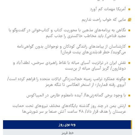
آمریکا مهمات کم آورد
مایی که خواب راحت نداریم
نگاهی به برنامه‌های مذهبی با محوریت کتاب و کتاب‌خوانی در گفت‌وگو با
مجید فتاحی/ باید مخاطب خاکستری را جذب کنیم
کارشناسان از پیامدهای رانندگی کودکان و نوجوانان بدون گواهی‌نامه
می‌گویند/ خطر قدبلندی‌های پشت فرمان!
نقش ایران در ترانزیت آسیای میانه با نقاط راهبردی سرخس، لطف‌آباد و
دوغارون/ گریز آسیای میانه از بن‌بست
چگونه عملکرد ترامپ زمینه خجالت‌زدگی ایالات متحده را فراهم کرده است/
آبروی رفته قمارباز؛ از استخر انعکاسی تا تنگه هرمز
با وجود برخی گمانه‌زنی‌ها/ آینده نامعلوم طارمی در المپیاکوس
ارتش یمن در چند روز گذشته پایگاه‌های مختلف نیروهای تحت حمایت
عربستان را هدف قرار داد/ ۴۸ ساعت آتش صنعا بر سر شورشی‌ها
ویدیوی روز
خط قرمز