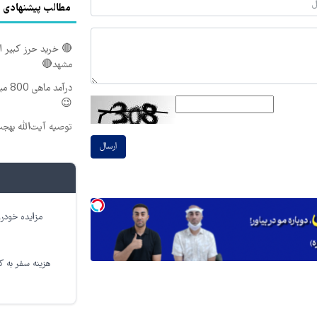
مطالب پیشنهادی
🔴 خرید حرز کبیر ا
مشهد🔴
درآم
😉
توصیه آیت‌الله بهج
ارسال
مزایده خودرو
هزینه سفر به کر