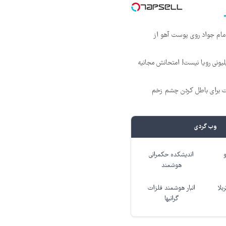
مام جواد روی پوست آهو از
د ماهی 800 میلیونی رویا نیست! امتحانش مجانیه
ت برای باطل کردن چشم زخم
وب گردی
اندیشکده حکمرانی
هوشمند
بلا
انبار هوشمند فلزات
گرانبها