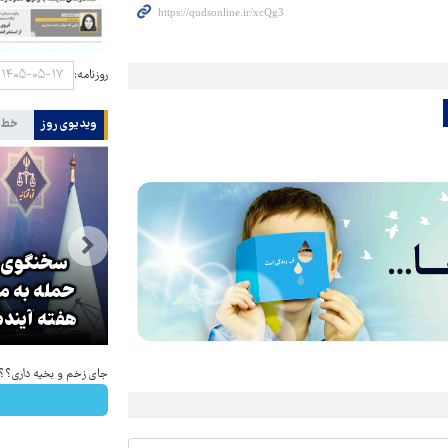
روزنامه:
ویدیوی روز
خط 
اه
سخنگوی ق
ی
سناتور آمریکایی: ترامپ باید بیکار
حمله به م
شود
هفته آینده
جای زخم و بخیه داری؟؟ 3 هفته‌ای محوش کن