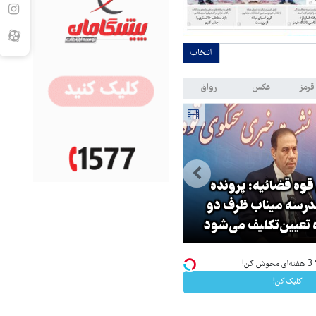
انتخاب
قرمز
عکس
رواق
وه قضائیه: پرونده
جهانگیر: مبارزه با فساد در دستگ
درسه میناب ظرف دو
قضا بر اساس سند تحول پیگیر
 تعیین‌تکلیف می‌شود
می‌شود
!
کلیک کن!