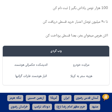
100 هزار تومن پاداش بگیر | ثبت نام کن
تا ۴۰ میلیون تومان اعتبار خرید قسطی دریافت کن
الان هرچی میخوای بخر، بعدا قسطی پرداخت کن
وب گردی
مزایده خودرو
اندیشکده حکمرانی هوشمند
هزینه سفر به کربلا
انبار هوشمند فلزات گرانبها
آستان قدس رضوی
ایران
آمریکا
اربعین حسینی
تنگه هرمز
مشهد
حرم مطهر امام رضا (ع)
دونالد ترامپ
خراسان رضوی