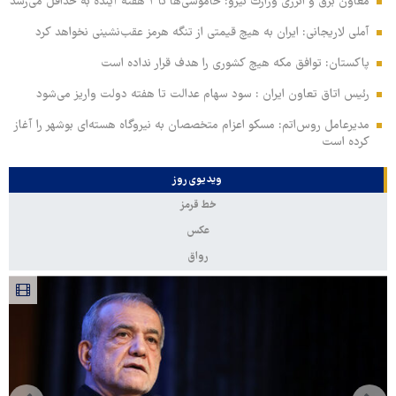
معاون برق و انرژی وزارت نیرو: خاموشی‌ها تا ۲ هفته آینده به حداقل می‌رسد
آملی‌ لاریجانی: ایران به هیچ قیمتی از تنگه هرمز عقب‌نشینی نخواهد کرد
پاکستان: توافق مکه هیچ کشوری را هدف قرار نداده است
رئیس اتاق تعاون ایران : سود سهام عدالت تا هفته دولت واریز می‌شود
مدیرعامل روس‌اتم: مسکو اعزام متخصصان به نیروگاه هسته‌ای بوشهر را آغاز
کرده‌ است
ویدیوی روز
خط قرمز
عکس
رواق