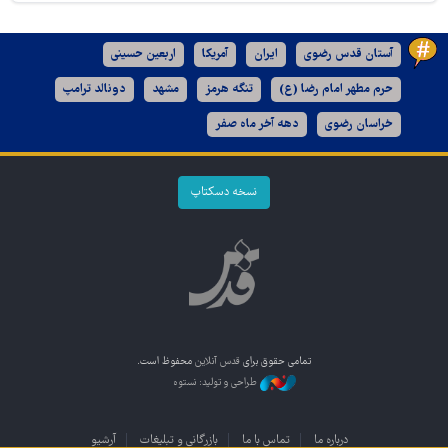
آستان قدس رضوی
ایران
آمریکا
اربعین حسینی
حرم مطهر امام رضا (ع)
تنگه هرمز
مشهد
دونالد ترامپ
خراسان رضوی
دهه آخر ماه صفر
نسخه دسکتاپ
تمامی حقوق برای
قدس آنلاین
محفوظ است.
طراحی و تولید: نستوه
درباره ما
تماس با ما
بازرگانی و تبلیغات
آرشیو