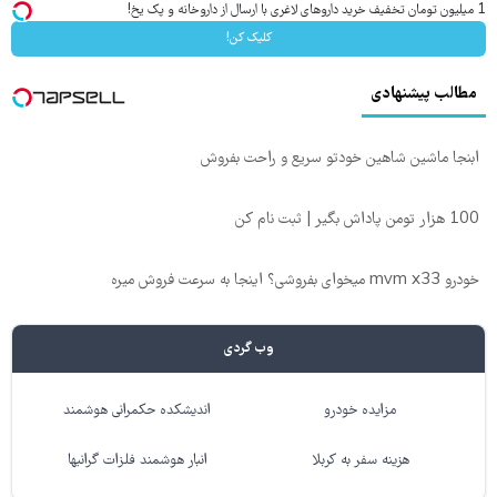
1 میلیون تومان تخفیف خرید داروهای لاغری با ارسال از داروخانه و پک یخ!
کلیک کن!
مطالب پیشنهادی
ابنجا ماشین شاهین خودتو سریع و راحت بفروش
100 هزار تومن پاداش بگیر | ثبت نام کن
خودرو mvm x33 میخوای بفروشی؟ اینجا به سرعت فروش میره
وب گردی
مزایده خودرو
اندیشکده حکمرانی هوشمند
هزینه سفر به کربلا
انبار هوشمند فلزات گرانبها