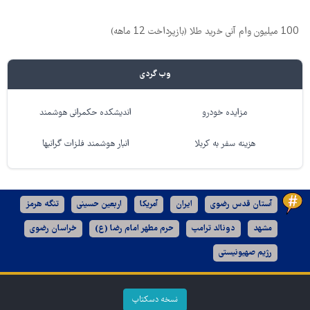
100 میلیون وام آنی خرید طلا (بازپرداخت 12 ماهه)
وب گردی
مزایده خودرو
اندیشکده حکمرانی هوشمند
هزینه سفر به کربلا
انبار هوشمند فلزات گرانبها
آستان قدس رضوی
ایران
آمریکا
اربعین حسینی
تنگه هرمز
مشهد
دونالد ترامپ
حرم مطهر امام رضا (ع)
خراسان رضوی
رژیم صهیونیستی
نسخه دسکتاپ