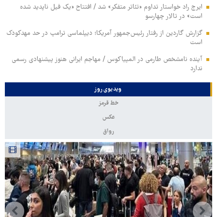
ایرج راد خواستار تداوم «تئاتر متفکر» شد / افتتاح «یک فیل ناپدید شده
است» در تالار چهارسو
گزارش گاردین از رفتار رئیس‌جمهور آمریکا؛ دیپلماسی ترامپ در حد مهدکودک
است
آینده نامشخص طارمی در المپیاکوس / مهاجم ایرانی هنوز پیشنهادی رسمی
ندارد
ویدیوی روز
خط قرمز
عکس
رواق