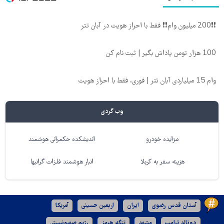
❗❗200 میلیون وام❗❗ فقط با احراز هویت در آبان تتر
100 هزار تومن پاداش بگیر | ثبت نام کن
وام 15 میلیاردی آبان تتر | فوری، فقط با احراز هویت
وب گردی
مزایده خودرو
اندیشکده حکمرانی هوشمند
هزینه سفر به کربلا
انبار هوشمند فلزات گرانبها
آستان قدس رضوی
ایران
اربعین حسینی
آمریکا
دونالد ترامپ
مشهد
تنگه هرمز
رژیم صهیونیستی