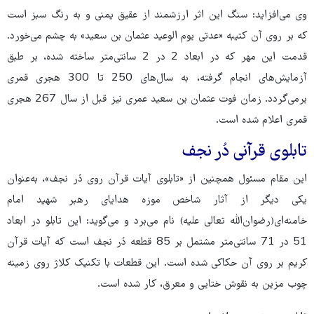
وی می‌افزاید: سنگ این اثر ارزشمند از عقیق یمنی و به رنگ سبز است
که بر روی آن کتیبه «عدتی یوم الوعید عثمان بن سعید» به چشم می‌خورد.
قدمت این مهر که در ابعاد 2 در 2 سانتی‌متر ساخته شده، بر طبق
آزمایش‌های انجام گرفته، به سال‌های 250 تا 300 هجری قمری
برمی‌گردد. زمان فوت عثمان بن سعید عمری نیز قبل از سال 267 هجری
قمری اعلام شده است.
تابلوی قرآنی دُر نجف
این مقام مسئول همچنین از «تابلوی آیات قرآن روی دُر نجف»، به‌عنوان
یکی دیگر از آثار شاخص موزه هدایای رهبر شهید امام
خامنه‌ای(رضوان‌الله تعالی علیه) نام می‌برد و می‌گوید: این تابلو در ابعاد
51 در 71 سانتی‌متر مشتمل بر 85 قطعه دُر نجف است که آیات قرآن
کریم بر روی آن حکاکی شده است. این قطعات با تکنیک کلاژ روی زمینه
چوب مزین به نقوش ختایی و معرق، کار شده است.