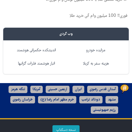
فوری‼️ 100 میلیون وام آنی خرید طلا
وب گردی
مزایده خودرو
اندیشکده حکمرانی هوشمند
هزینه سفر به کربلا
انبار هوشمند فلزات گرانبها
آستان قدس رضوی
ایران
اربعین حسینی
آمریکا
تنگه هرمز
مشهد
دونالد ترامپ
حرم مطهر امام رضا (ع)
خراسان رضوی
رژیم صهیونیستی
نسخه دسکتاپ