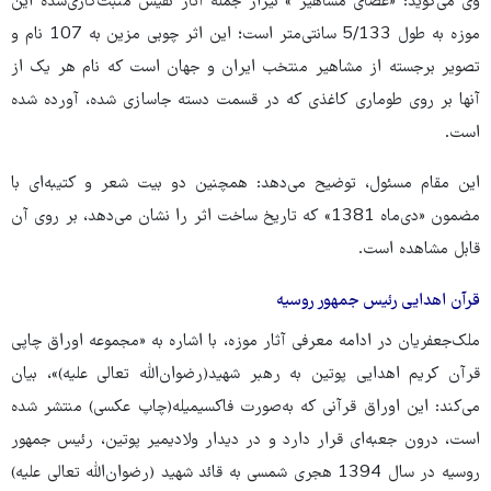
وی می‌گوید: «عصای مشاهیر » نیزاز جمله آثار نفیس منبت‌کاری‌شده این
موزه به ‌طول 5/133 سانتی‌متر است؛ این اثر چوبی مزین به 107 نام و
تصویر برجسته از مشاهیر منتخب ایران و جهان است که نام هر یک از
آنها بر روی طوماری کاغذی که در قسمت دسته جاسازی شده، آورده شده
است.
این مقام مسئول، توضیح می‌دهد: همچنین دو بیت شعر و کتیبه‌ای با
مضمون «دی‌ماه 1381» که تاریخ ساخت اثر را نشان می‌دهد، بر روی آن
قابل مشاهده است.
قرآن اهدایی رئیس جمهور روسیه
ملک‌جعفریان در ادامه معرفی آثار موزه، با اشاره به «مجموعه اوراق چاپی
قرآن کریم اهدایی پوتین به رهبر شهید(رضوان‌الله تعالی علیه)»، بیان
می‌کند: این اوراق قرآنی که به‌صورت فاکسیمیله(چاپ عکسی) منتشر شده
است، درون جعبه‌ای قرار دارد و در دیدار ولادیمیر پوتین، رئیس جمهور
روسیه در سال 1394 هجری شمسی به قائد شهید (رضوان‌الله تعالی علیه)