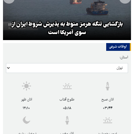
بازگشایی تنگه هرمز منوط به پذیرش شروط ایران از
سوی آمریکا است
اوقات شرعی
استان:
اذان صبح
طلوع آفتاب
اذان ظهر
۱۲:۱۰
۰۵:۱۸
۰۳:۴۴
غروب خورشید
اذان مغرب
نیمه‌شب شرعی