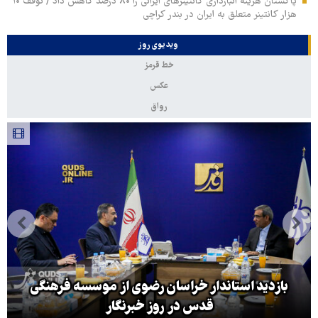
پاکستان هزینه انبارداری کانتینرهای ایرانی را ۸۰ درصد کاهش داد / توقف ۱۰
هزار کانتینر متعلق به ایران در بندر کراچی
ویدیوی روز
خط قرمز
عکس
رواق
 موسسه فرهنگی
بازگشایی تنگه هرمز منوط به پذیرش ش
سوی آمریکا است