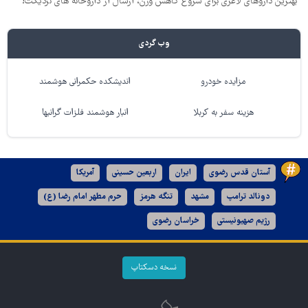
بهترین داروهای لاغری برای شروع کاهش وزن، ارسال از داروخانه های نزدیکت!
وب گردی
مزایده خودرو
اندیشکده حکمرانی هوشمند
هزینه سفر به کربلا
انبار هوشمند فلزات گرانبها
آستان قدس رضوی
ایران
اربعین حسینی
آمریکا
دونالد ترامپ
مشهد
تنگه هرمز
حرم مطهر امام رضا (ع)
رژیم صهیونیستی
خراسان رضوی
نسخه دسکتاپ