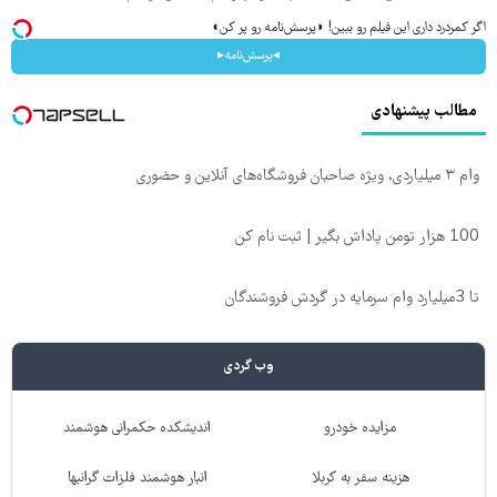
اگر کمردرد داری این فیلم رو ببین! ◗پرسش‌نامه رو پر کن◖
◂پرسش‌نامه▸
مطالب پیشنهادی
وام ۳ میلیاردی، ویژه صاحبان فروشگاه‌های آنلاین و حضوری
100 هزار تومن پاداش بگیر | ثبت نام کن
تا 3میلیارد وام سرمایه در گردش فروشندگان
وب گردی
مزایده خودرو
اندیشکده حکمرانی هوشمند
هزینه سفر به کربلا
انبار هوشمند فلزات گرانبها