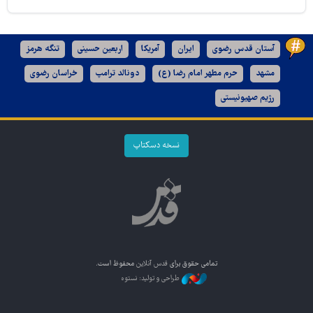
آستان قدس رضوی
ایران
آمریکا
اربعین حسینی
تنگه هرمز
مشهد
حرم مطهر امام رضا (ع)
دونالد ترامپ
خراسان رضوی
رژیم صهیونیستی
نسخه دسکتاپ
تمامی حقوق برای
قدس آنلاین
محفوظ است.
طراحی و تولید: نستوه