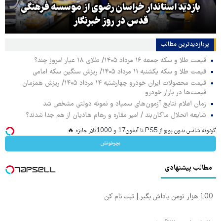
بازدید استاندار خراسان رضوی از موسسه فرهنگی
قدس در روز خبرنگار
پربازدیدترین‌ مطالب
قیمت طلا و سکه جمعه ۱۶ مرداد ۱۴۰۵/ طلای ۱۸ عیار امروز چند؟
قیمت طلا و سکه یکشنبه ۱۱ مرداد ۱۴۰۵/ ریزش سنگین سکه امامی
قیمت محصولات ایران خودرو چهارشنبه ۱۴ مرداد ۱۴۰۵/ ریزش همزمان
قیمت‌ها در بازار خودرو
زمان اعلام نتایج آزمون‌های سمپاد و نمونه دولتی مشخص شد
شایعه انحلال ماکان‌بند / امیر مقاره و رهام هادیان از هم جدا شدند؟
گردونه شانس بدون پوچ از PS5 تا آیفون17 و 1000دلار جایزه 🔥
بچرخونش
مطالب پیشنهادی
100 هزار تومن پاداش بگیر | ثبت نام کن