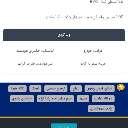
طلا قسطی شد!!!!💰🔥
100 میلیون وام آنی خرید طلا (بازپرداخت 12 ماهه)
وب گردی
مزایده خودرو
اندیشکده حکمرانی هوشمند
هزینه سفر به کربلا
انبار هوشمند فلزات گرانبها
آستان قدس رضوی
ایران
اربعین حسینی
آمریکا
تنگه هرمز
دونالد ترامپ
مشهد
حرم مطهر امام رضا (ع)
خراسان رضوی
رژیم صهیونیستی