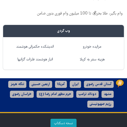
وام بگیر، طلا بخر💰 تا 100 میلیون وام فوری بدون ضامن
وب گردی
مزایده خودرو
اندیشکده حکمرانی هوشمند
هزینه سفر به کربلا
انبار هوشمند فلزات گرانبها
آستان قدس رضوی
ایران
آمریکا
اربعین حسینی
تنگه هرمز
مشهد
دونالد ترامپ
حرم مطهر امام رضا (ع)
خراسان رضوی
رژیم صهیونیستی
نسخه دسکتاپ