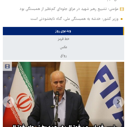
مؤمنی: تشییع رهبر شهید در عراق جلوه‌ای کم‌نظیر از همبستگی بود
وزیر کشور: خدشه به همبستگی ملی، گناه نابخشودنی است
ویدیوی روز
خط قرمز
عکس
رواق