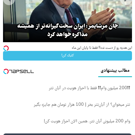
جان مرشایمر: ایران سخت‌گیرانه‌تر از همیشه
مذاکره خواهد کرد
این هدیه رو از دست نده!! فقط تا پایان این ماه
کلیک کن!
مطالب پیشنهادی
❗❗200 میلیون وام❗❗ فقط با احراز هویت در آبان تتر
تتر میخوای؟ از آبان‌تتر بخر | 100 هزار تومان هم جایزه بگیر
وام 200 میلیونی آبان تتر. همین الان احراز هویت کن!