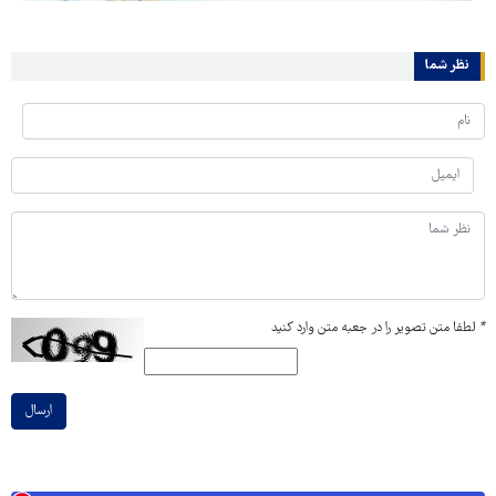
نظر شما
*
لطفا متن تصویر را در جعبه متن وارد کنید
ارسال