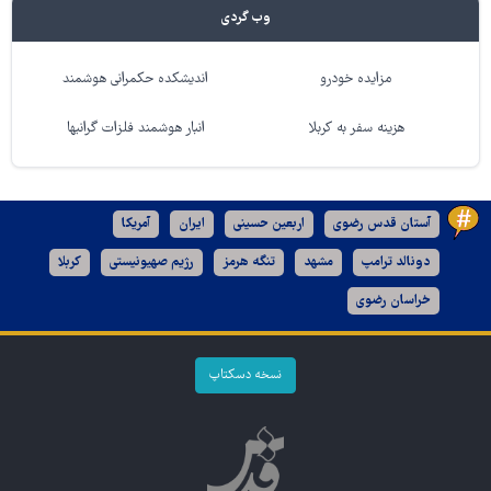
وب گردی
مزایده خودرو
اندیشکده حکمرانی هوشمند
هزینه سفر به کربلا
انبار هوشمند فلزات گرانبها
آستان قدس رضوی
اربعین حسینی
ایران
آمریکا
دونالد ترامپ
مشهد
تنگه هرمز
رژیم صهیونیستی
کربلا
خراسان رضوی
نسخه دسکتاپ