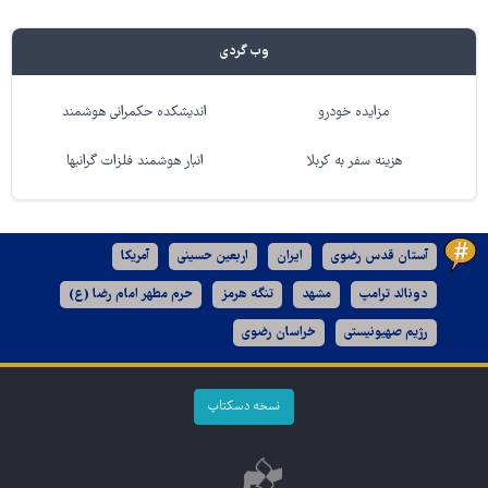
وب گردی
مزایده خودرو
اندیشکده حکمرانی هوشمند
هزینه سفر به کربلا
انبار هوشمند فلزات گرانبها
آستان قدس رضوی
ایران
اربعین حسینی
آمریکا
دونالد ترامپ
مشهد
تنگه هرمز
حرم مطهر امام رضا (ع)
رژیم صهیونیستی
خراسان رضوی
نسخه دسکتاپ