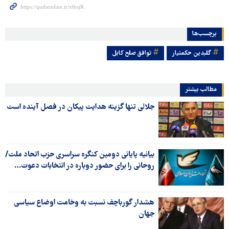
برچسب‌ها
گلبدین حکمتیار
توافق صلح کابل
مطالب بیشتر
جلالی تنها گزینه هدایت پیکان در فصل آینده است
بیانیه پایانی دومین کنگره سراسری حزب اتحاد ملت/
روحانی را برای حضور دوباره در انتخابات دعوت…
هشدار گورباچف نسبت به وخامت اوضاع سیاسی
جهان