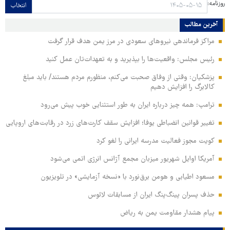
روزنامه:
انتخاب
آخرین مطالب
مراکز فرماندهی نیروهای سعودی در مرز یمن هدف قرار گرفت
رئیس مجلس: واقعیت‌ها را بپذیرید و به تعهدات‌تان عمل کنید
پزشکیان: وقتی از وفاق صحبت می‌کنم، منظورم مردم هستند/ باید مبلغ
کالابرگ را افزایش دهیم
ترامپ: همه چیز درباره ایران به طور استثنایی خوب پیش می‌رود
تغییر قوانین انضباطی یوفا؛ افزایش سقف کارت‌های زرد در رقابت‌های اروپایی
کویت مجوز فعالیت مدرسه ایرانی را لغو کرد
آمریکا اوایل شهریور میزبان مجمع آژانس انرژی اتمی می‌شود
مسعود اطیابی و هومن برق‌نورد با «نسخه آزمایشی» در تلویزیون
حذف پسران پینگ‌پنگ ایران از مسابقات لائوس
پیام هشدار مقاومت یمن به ریاض