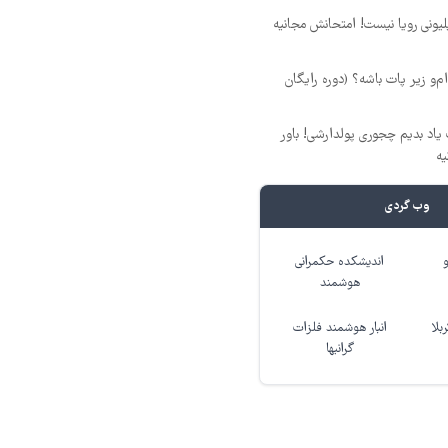
د ماهی 800 میلیونی رویا نیست! امتحانش مجانیه
‌ام‌و زیر پات باشه؟ (دوره رایگان
یاد بدیم چجوری پولدارشی! باور
یه
وب گردی
اندیشکده حکمرانی
هوشمند
بلا
انبار هوشمند فلزات
گرانبها