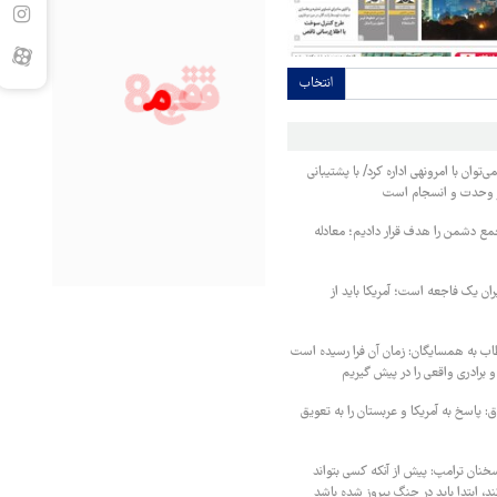
انتخاب
‌توان با امرونهی اداره کرد/ با پشتیبانی
ر وحدت و انسجام است
مع دشمن را هدف قرار دادیم؛ معادله
یران یک فاجعه است؛ آمریکا باید از
اب به همسایگان: زمان آن فرا رسیده است
 برادری واقعی را در پیش گیریم
 پاسخ به آمریکا و عربستان را به تعویق
خنان ترامپ: پیش از آنکه کسی بتواند
د، ابتدا باید در جنگ پیروز شده باشد