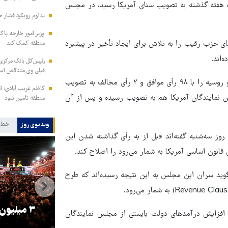
ه هفته گذشته به تصویب سنای آمریکا رسید، در مجلس
تداوم رویکرد فشار ح
وزیر امور خارجه پاک
ی حزب رقیب را به تلاش برای ایجاد تأخیر در پیشبرد
منطقه کمک کند
ده‌اند.
رئیس‌کل بانک مرکزی: 
قبلی وی متناقض ا
نمایندگان مجلس سنای آمریکا دو هفته پیش طرح تحریم‌های ایران و روسیه را با ۹۸ رأی موافق و ۲ رأی مخالف به تصویب
کاظم غریب آبادی: ا
س نمایندگان آمریکا هم به تصویب رسیده و پس از آن
منطقه تأمین شود
ویدیوی روز
خط 
وز سه‌شنبه گفته‌اند قبل از به رأی گذاشته شدن این
قانون اساسی آمریکا به شمار می‌رود را اصلاح کند.
وید سران این مجلس به این نتیجه رسیده‌اند که طرح
و
۳ میلیون زائر اربعین به کشور
هماهنگی محو
ه افزایش درآمدهای دولت بایستی از مجلس نمایندگان
بازگشتند
در من