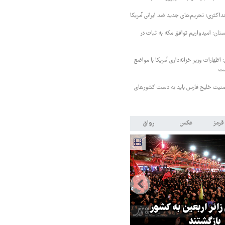
داکثری؛ تحریم‌های جدید ضد ایرانی آمریکا
ستان: امیدواریم توافق مکه به ثبات در
اظهارات وزیر خزانه‌داری آمریکا با مواضع
ست
منیت خلیج فارس باید به دست کشورهای
قرمز
عکس
رواق
ر مقاومت، آمریکا را
ترامپ نماد فساد، اقتدارگرایی و
طقه درمانده کرد
جنگ‌طلبی است!