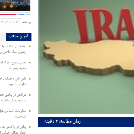
روزنامه:
آخرین مطالب
پزشکیان: جامعه را نمی
رهبری تمام تلاش ب
یحیی سریع: مرکز تج
جدید یمنی‌ها
فارن افرز : جنگ با ا
خاورمیانه برود
عراقچی در پیامی خط
به خود متکی باشیم و
مقاومت اسلامی عراق:
انداختیم
زمان مطالعه: ۲ دقیقه
بقائی در واکنش به س
ادعای غنائم جنگی کن