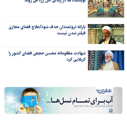
نویسنده ها در زندگی اش رژه می روند
یارانه ثروتمندان حذف شود/علاج فضای مجازی
فیلتر شدن نیست
شهادت مظلومانه محسن حججی فضای کشور را
کربلایی کرد