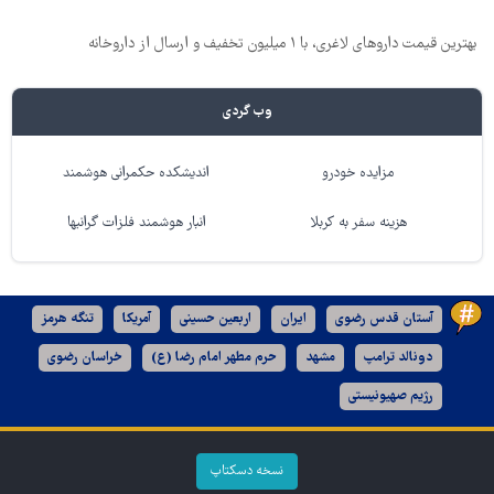
بهترین قیمت داروهای لاغری، با ۱ میلیون تخفیف و ارسال از داروخانه‌
وب گردی
مزایده خودرو
اندیشکده حکمرانی هوشمند
هزینه سفر به کربلا
انبار هوشمند فلزات گرانبها
آستان قدس رضوی
ایران
اربعین حسینی
آمریکا
تنگه هرمز
دونالد ترامپ
مشهد
حرم مطهر امام رضا (ع)
خراسان رضوی
رژیم صهیونیستی
نسخه دسکتاپ