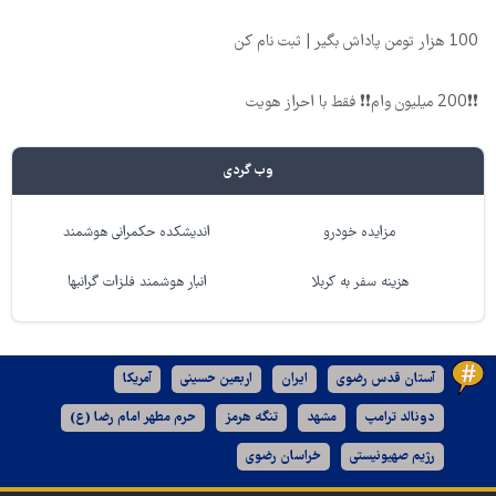
100 هزار تومن پاداش بگیر | ثبت نام کن
❗❗200 میلیون وام❗❗ فقط با احراز هویت
وب گردی
مزایده خودرو
اندیشکده حکمرانی هوشمند
هزینه سفر به کربلا
انبار هوشمند فلزات گرانبها
آستان قدس رضوی
ایران
اربعین حسینی
آمریکا
دونالد ترامپ
مشهد
تنگه هرمز
حرم مطهر امام رضا (ع)
رژیم صهیونیستی
خراسان رضوی