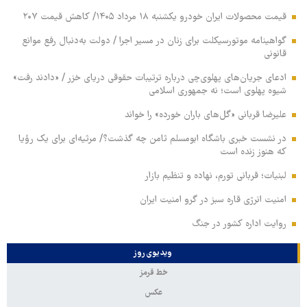
قیمت محصولات ایران خودرو یکشنبه ۱۸ مرداد ۱۴۰۵/ کاهش قیمت ۲۰۷
گواهینامه موتورسیکلت برای زنان در مسیر اجرا / دولت به‌دنبال رفع موانع
قانونی
ادعای جریان‌های پهلوی‌چی درباره ترتیبات حقوقی دریای خزر / «دادند رفت»
شیوه پهلوی است؛ نه جمهوری اسلامی
علیرضا قربانی «گل‌های باران خورده» را خواند
در نشست خبری باشگاه ابومسلم ثامن چه گذشت؟/ مرثیه‌ای برای یک رؤیا
که هنوز زنده است
لبنیات؛ قربانی تورم، نهاده و تنظیم بازار
امنیت انرژی قاره سبز در گرو امنیت ایران
روایت اداره کشور در جنگ
ویدیوی روز
خط قرمز
عکس