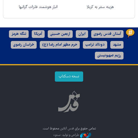
هزینه سفر به کربلا
انبار هوشمند فلزات گرانبها
آستان قدس رضوی
ایران
اربعین حسینی
آمریکا
تنگه هرمز
مشهد
دونالد ترامپ
حرم مطهر امام رضا (ع)
خراسان رضوی
رژیم صهیونیستی
نسخه دسکتاپ
تمامی حقوق برای
قدس آنلاین
محفوظ است.
طراحی و تولید: نستوه