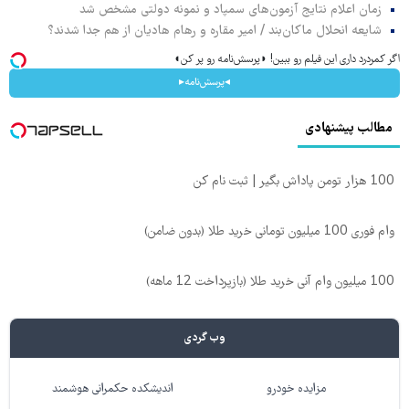
زمان اعلام نتایج آزمون‌های سمپاد و نمونه دولتی مشخص شد
شایعه انحلال ماکان‌بند / امیر مقاره و رهام هادیان از هم جدا شدند؟
اگر کمردرد داری این فیلم رو ببین! ◗پرسش‌نامه رو پر کن◖
◂پرسش‌نامه▸
مطالب پیشنهادی
100 هزار تومن پاداش بگیر | ثبت نام کن
وام فوری 100 میلیون تومانی خرید طلا (بدون ضامن)
100 میلیون وام آنی خرید طلا (بازپرداخت 12 ماهه)
وب گردی
مزایده خودرو
اندیشکده حکمرانی هوشمند