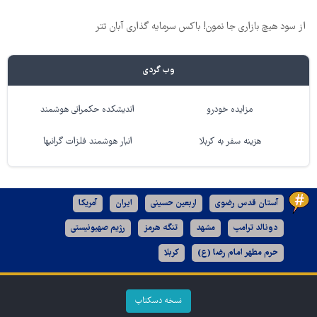
از سود هیچ بازاری جا نمون! باکس سرمایه گذاری آبان تتر
وب گردی
مزایده خودرو
اندیشکده حکمرانی هوشمند
هزینه سفر به کربلا
انبار هوشمند فلزات گرانبها
آستان قدس رضوی
اربعین حسینی
ایران
آمریکا
دونالد ترامپ
مشهد
تنگه هرمز
رژیم صهیونیستی
حرم مطهر امام رضا (ع)
کربلا
نسخه دسکتاپ