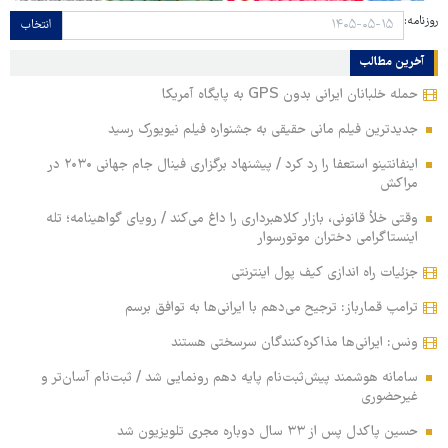
روزنامه:
انتخاب
آخرین مطالب
حمله خلبانان ایرانی بدون GPS به پایگاه آمریکا
جدیدترین فیلم مانی حقیقی به جشنواره فیلم نیویورک رسید
اینفانتینو استعفا را رد کرد / پیشنهاد برگزاری فینال جام جهانی ۲۰۳۰ در
مراکش
وقتی خلأ قانونی، بازار کلاهبرداری را داغ می‌کند / رویای گواهینامه؛ تله
اینستاگرامی دختران موتورسوار
جزئیات راه اندازی کیف پول اینترنتی
ترامپ قمارباز: ترجیح می‌دهم با ایرانی‌ها به توافق برسم
ونس: ایرانی‌ها مذاکره‌کنندگان سرسختی هستند
سامانه هوشمند پیش‌ثبت‌نام پایه دهم رونمایی شد / ثبت‌نام آسان‌تر و
غیرحضوری
حسین پاکدل پس از ۳۳ سال دوباره مجری تلویزیون شد