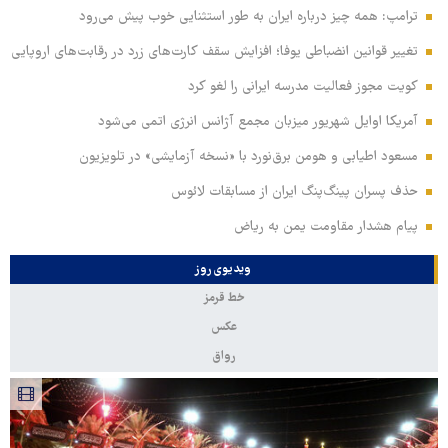
ترامپ: همه چیز درباره ایران به طور استثنایی خوب پیش می‌رود
تغییر قوانین انضباطی یوفا؛ افزایش سقف کارت‌های زرد در رقابت‌های اروپایی
کویت مجوز فعالیت مدرسه ایرانی را لغو کرد
آمریکا اوایل شهریور میزبان مجمع آژانس انرژی اتمی می‌شود
مسعود اطیابی و هومن برق‌نورد با «نسخه آزمایشی» در تلویزیون
حذف پسران پینگ‌پنگ ایران از مسابقات لائوس
پیام هشدار مقاومت یمن به ریاض
ویدیوی روز
خط قرمز
عکس
رواق