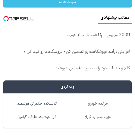
◂پرسش‌نامه▸
مطالب پیشنهادی
❗❗200 میلیون وام❗❗ فقط با احراز هویت
افزایش درآمـد فروشگاهت رو تضمین کن « فروشگاهت رو ثبت کن »
کالا و خدمات خود را به صورت اقساطی بفروشید
وب گردی
مزایده خودرو
اندیشکده حکمرانی هوشمند
هزینه سفر به کربلا
انبار هوشمند فلزات گرانبها