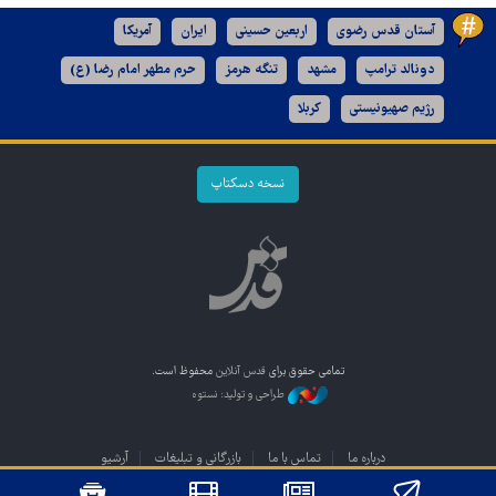
آستان قدس رضوی
اربعین حسینی
ایران
آمریکا
دونالد ترامپ
مشهد
تنگه هرمز
حرم مطهر امام رضا (ع)
رژیم صهیونیستی
کربلا
نسخه دسکتاپ
تمامی حقوق برای
قدس آنلاین
محفوظ است.
طراحی و تولید: نستوه
درباره ما
تماس با ما
بازرگانی و تبلیغات
آرشیو