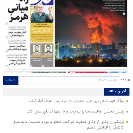
روزنامه:
انتخاب
آخرین مطالب
مراکز فرماندهی نیروهای سعودی در مرز یمن هدف قرار گرفت
رئیس مجلس: واقعیت‌ها را بپذیرید و به تعهدات‌تان عمل کنید
پزشکیان: وقتی از وفاق صحبت می‌کنم، منظورم مردم هستند/ باید مبلغ
کالابرگ را افزایش دهیم