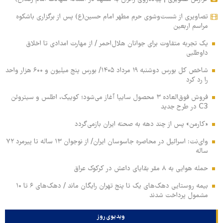
تصاویری از شست‌وشوی حرم مطهر امام حسین(ع) پس از برگزاری باشکوه
مراسم اربعین
یک تجربه متفاوت برای جوانان هلال‌احمر / از مهارت امدادی تا اخلاق
داوطلبی
شاخص کل بورس دوشنبه ۱۹ مرداد ۱۴۰۵/ بورس پنج میلیون و ۶۰۰ هزار واحد
را رد کرد
فروش فوق‌العاده ۳ محصول سایپا آغاز می‌شود؛ کوییک، اطلس و سیتروئن
C3 در طرح جدید
«کارمن» پس از چند دهه به صحنه ایران بازمی‌گردد
وای‌نت: اسرائیل در محاصره جاسوسان ایران/ از نوجوان ۱۳ ساله تا پیرمرد ۷۲
ساله
حمله هوایی به ۸ مقر بقایای داعش در کرکوک عراق
بیمه روستایی دهک‌های یک تا پنج تهران رایگان ماند / دهک‌های ۶ تا ۱۰
مشمول پرداخت شدند
ویدیوی روز