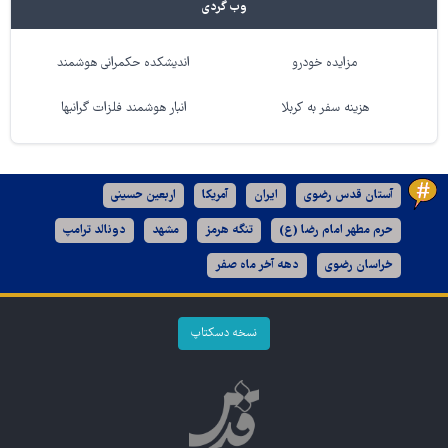
وب گردی
مزایده خودرو
اندیشکده حکمرانی هوشمند
هزینه سفر به کربلا
انبار هوشمند فلزات گرانبها
آستان قدس رضوی
ایران
آمریکا
اربعین حسینی
حرم مطهر امام رضا (ع)
تنگه هرمز
مشهد
دونالد ترامپ
خراسان رضوی
دهه آخر ماه صفر
نسخه دسکتاپ