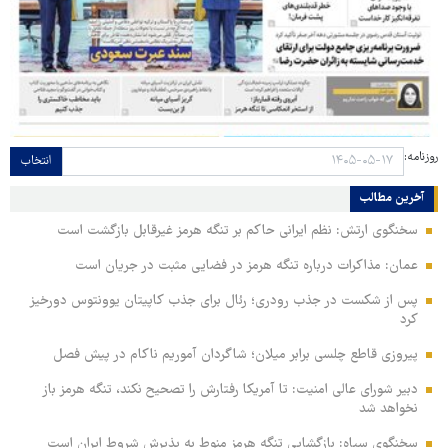
روزنامه:
انتخاب
آخرین مطالب
سخنگوی ارتش: نظم ایرانی حاکم بر تنگه هرمز غیرقابل بازگشت است
عمان: مذاکرات درباره تنگه هرمز در فضایی مثبت در جریان است
پس از شکست در جذب رودری؛ رئال برای جذب کاپیتان یوونتوس دورخیز
کرد
پیروزی قاطع چلسی برابر میلان؛ شاگردان آموریم ناکام در پیش فصل
دبیر شورای عالی امنیت: تا آمریکا رفتارش را تصحیح نکند، تنگه هرمز باز
نخواهد شد
سخنگوی سپاه: بازگشایی تنگه هرمز منوط به پذیرش شروط ایران است