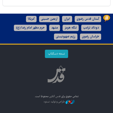
آستان قدس رضوی
ایران
اربعین حسینی
آمریکا
دونالد ترامپ
تنگه هرمز
مشهد
حرم مطهر امام رضا (ع)
خراسان رضوی
رژیم صهیونیستی
نسخه دسکتاپ
تمامی حقوق برای
قدس آنلاین
محفوظ است.
طراحی و تولید: نستوه