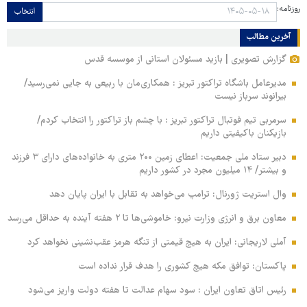
روزنامه:
انتخاب
آخرین مطالب
گزارش تصویری | بازید مسئولان استانی از موسسه قدس
مدیرعامل باشگاه تراکتور تبریز : همکاری‌مان با ربیعی به جایی نمی‌رسید/
بیرانوند سرباز نیست
سرمربی تیم فوتبال تراکتور تبریز : با چشم باز تراکتور را انتخاب کردم/
بازیکنان باکیفیتی داریم
دبیر ستاد ملی جمعیت: اعطای زمین ۲۰۰ متری به خانواده‌های دارای ۳ فرزند
و بیشتر/ ۱۴ میلیون مجرد در کشور داریم
وال‌ استریت ژورنال: ترامپ می‌خواهد به تقابل با ایران پایان دهد
معاون برق و انرژی وزارت نیرو: خاموشی‌ها تا ۲ هفته آینده به حداقل می‌رسد
آملی‌ لاریجانی: ایران به هیچ قیمتی از تنگه هرمز عقب‌نشینی نخواهد کرد
پاکستان: توافق مکه هیچ کشوری را هدف قرار نداده است
رئیس اتاق تعاون ایران : سود سهام عدالت تا هفته دولت واریز می‌شود