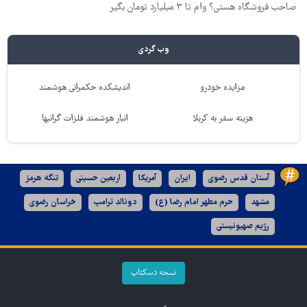
صاحب فروشگاه هستی؟ وام تا ۳ میلیارد تومان بگیر
وب گردی
مزایده خودرو
اندیشکده حکمرانی هوشمند
هزینه سفر به کربلا
انبار هوشمند فلزات گرانبها
آستان قدس رضوی
ایران
آمریکا
اربعین حسینی
تنگه هرمز
مشهد
حرم مطهر امام رضا (ع)
دونالد ترامپ
خراسان رضوی
رژیم صهیونیستی
نسخه دسکتاپ